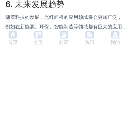
6. 未来发展趋势
随着科技的发展，光纤面板的应用领域将会更加广泛，
例如在新能源、环保、智能制造等领域都有巨大的应用
潜力。同时，光纤面板的性能也将得到进一步提升，例
首页
分类
科研
资讯
我的
如提高光纤面板的分辨率和亮度，降低光纤面板的损耗
率等。
7. 相关产品及生产商
目前市场上的光纤面板产品主要有美国Schott公司的
FOP系列光纤面板、日本Fujikura公司的CFP系列光纤
面板等。这些产品在通信、医疗、军事等领域都有广泛
的应用。