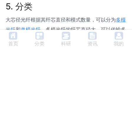
5. 分类
大芯径光纤根据其纤芯直径和模式数量，可以分为
多模
光纤
和
单模光纤
。多模光纤的纤芯直径大，可以传输多
个光模式，适用于短距离传输。单模光纤的纤芯直径
首页
分类
科研
资讯
我的
小，只能传输一个光模式，适用于长距离传输。
6. 未来发展趋势
随着光通信技术的发展，大芯径光纤的应用将更加广
泛。在未来，大芯径光纤将在提高数据传输速率、扩大
传输容量、提高光功率等方面发挥更大的作用。同时，
大芯径光纤的制造工艺也将得到进一步的提高，以满足
更高的性能需求。
7. 相关产品及生产商