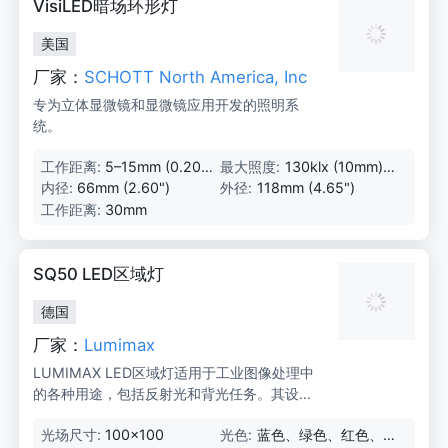
VisiLED暗场环形灯
美国
厂家：
SCHOTT North America, Inc
专为立体显微镜和显微镜应用开发的照明系
统。
工作距离:
5–15mm (0.20–
最大照度:
130klx (10mm)
0.59")
(0.39")
内径:
66mm (2.60")
外径:
118mm (4.65")
工作距离:
30mm
SQ50 LED区域灯
德国
厂家：
Lumimax
LUMIMAX LED区域灯适用于工业图像处理中
的各种用途，包括反射光和背光任务。其设计
允许围绕被检查物体的任何布置。LG系列的LE
光场尺寸:
100x100
光色:
蓝色、绿色、红色、
D区域灯基于LightGuide技术，采用最先进的