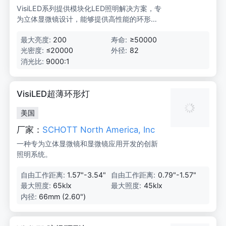
VisiLED系列提供模块化LED照明解决方案，专
为立体显微镜设计，能够提供高性能的环形灯
和光源台，适用于高强度照明或多种技术组
最大亮度:
200
寿命:
≥50000
合。
光密度:
≤20000
外径:
82
消光比:
9000:1
VisiLED超薄环形灯
美国
厂家：
SCHOTT North America, Inc
一种专为立体显微镜和显微镜应用开发的创新
照明系统。
自由工作距离:
1.57"-3.54"
自由工作距离:
0.79"-1.57"
最大照度:
65klx
最大照度:
45klx
内径:
66mm (2.60")