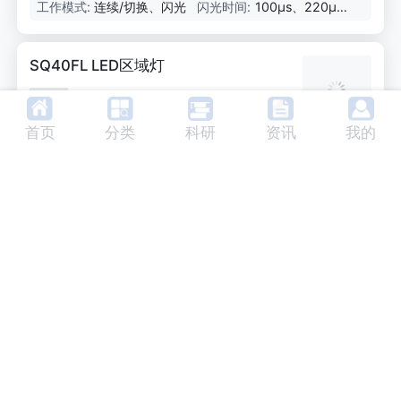
红外线、白色
工作模式:
连续/切换、闪光
闪光时间:
100μs、220μ
技术，确保整个光场的均匀性和辐照强度达到
s、750μs
最大。带有附加准直配件的变体可提高图像对
比度并最大限度地减少手动工作站的眩光效
SQ40FL LED区域灯
应。LED区域灯可以在有摄像头孔和无摄像头
孔的情况下用作反射光和背光。
德国
厂家：
Lumimax
首页
分类
科研
资讯
我的
LUMIMAX LED区域光适用于工业图像处理中
的入射光或背光任务。其设计允许围绕被检查
物体的任何布置。LG系列的LED区域光基于Lig
光场尺寸:
100x100
光色:
蓝色、绿色、红色、
htGuide技术，采用最先进的技术，确保整个光
红外线、白色
光方向:
未指定
工作模式:
连续/切换、闪光
场的均匀性和辐照强度达到最大程度。带有附
加准直配件的变体可提高图像对比度并最大限
闪光时间:
100μs、220μ
s、750μs
度地减少手动工作站的眩光效应。LED区域光
可用于带有和不带有相机孔的入射光和背光。
SPECTRA X 光引擎
美国
厂家：
Lumencor
Lumencor Spectra和Spectra X Light Engine