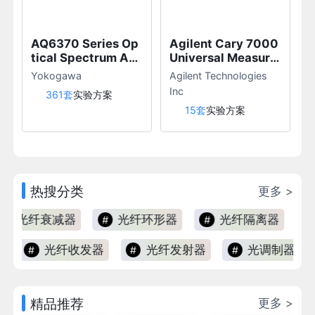
AQ6370 Series Op
Agilent Cary 7000
Z
tical Spectrum Ana
Universal Measure
Ca
lyzer
ment Spectrophot
Yokogawa
Agilent Technologies
G
ometer (UMS)
Inc
361套
实验方案
15套
实验方案
热搜分类
更多 >
光纤衰减器
光纤环形器
光纤隔离器
光纤收发器
光纤发射器
光调制器驱动
精品推荐
更多 >