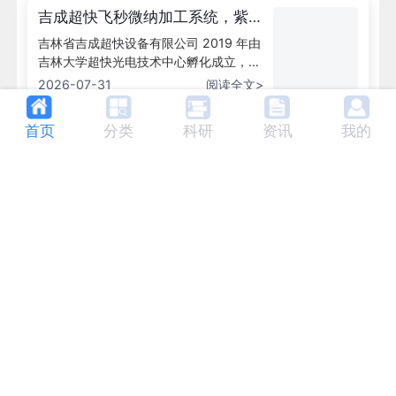
吉成超快飞秒微纳加工系统，紫
外跨尺度精密加工
吉林省吉成超快设备有限公司 2019 年由
吉林大学超快光电技术中心孵化成立，是
拥有完整自主知识产权高科技企业。核心
2026-07-31
阅读全文>
研发团队具备 15 年飞秒激光微纳加工技
术研发积淀，专注商用化智能三维飞秒激
首页
分类
科研
资讯
我的
光制造装备研发、生产与交付，产品已覆
富吉瑞轻量化光电雷达与小型制
盖国内百余所高校、科研院所微纳光学、
冷中波红外机芯解决方案
北京富吉瑞光电科技股份有限公司 2011
生物微流控、半导体精密加工实验室。
年成立，专注红外热成像产品与系统研
发、生产及销售。
2026-07-31
阅读全文>
凯普林高功率连续光纤、皮秒超
快激光完整方案
凯普林光电 2003 年成立，秉持「让梦想
驭光而行」企业使命，以「创变非凡」为
核心价值观，目标成为全球激光解决方案
2026-07-30
阅读全文>
领跑者。
科乃特 VENUS 系列低噪声精密光