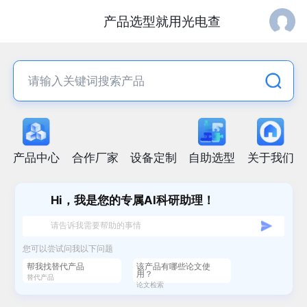
oe1(光
产品选型就用光电查
电
查)
-
官
产品中心
合作厂家
设备定制
自助选型
关于我们
方
网
Hi，我是您的专属AI科研助理！
站
请告诉我需要帮助的事情
您可以尝试问我以下问题
帮我找替代产品
该产品有哪些论文使
用？
替代产品
论文检索