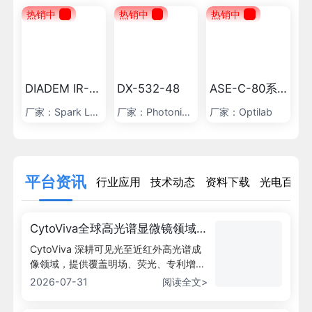
热销中
热销中
热销中
DIADEM IR-3
DX-532-48
ASE-C-80系
0
列 3通道ASE
厂家：
Spark Las
厂家：
Photonics
厂家：
Optilab
光源台式设备
ers
Industries
器
平台资讯
行业应用
技术动态
资料下载
光电百科
CytoViva全球高光谱显微镜领域
的制造商
CytoViva 深耕可见光至近红外高光谱成
像领域，提供覆盖明场、荧光、专利增强
暗场三大显微模式的完整光学成像解决方
2026-07-31
阅读全文>
案。