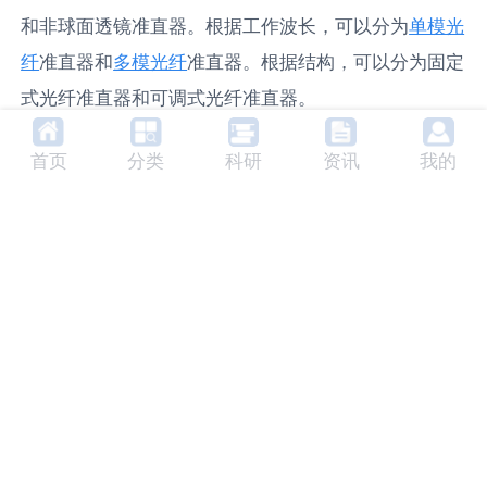
和非球面透镜准直器。根据工作波长，可以分为
单模光
纤
准直器和
多模光纤
准直器。根据结构，可以分为固定
式光纤准直器和可调式光纤准直器。
6. 未来发展趋势
首页
分类
科研
资讯
我的
随着光纤通信技术的不断发展，对光纤准直器的需求也
在不断增加。未来，光纤准直器的发展趋势将是提高准
直精度、降低插入损耗、扩大工作波长范围、提高稳定
性和可靠性。
7. 相关产品及生产商
市场上常见的光纤准直器产品有Thorlabs的可调式光纤
准直器、Newport的固定式光纤准直器等。这些产品
在光纤通信、光纤传感等领域得到了广泛的应用。