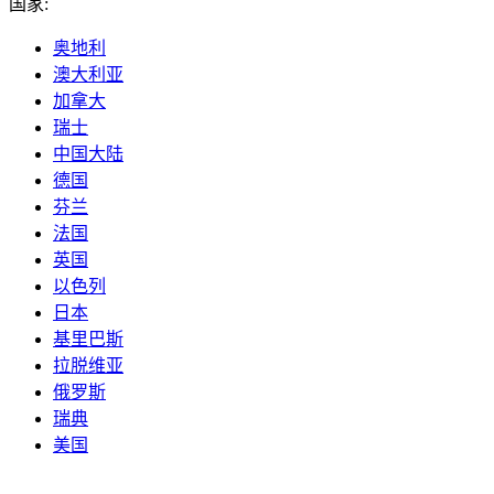
国家:
奥地利
澳大利亚
加拿大
瑞士
中国大陆
德国
芬兰
法国
英国
以色列
日本
基里巴斯
拉脱维亚
俄罗斯
瑞典
美国