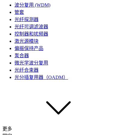
波分复用 (WDM)
管套
光纤探测器
光纤可调滤波器
控制器和扰频器
激光源模块
偏振保持产品
泵合器
微光学波分复用
光纤合束器
光分插复用器（OADM）
更多