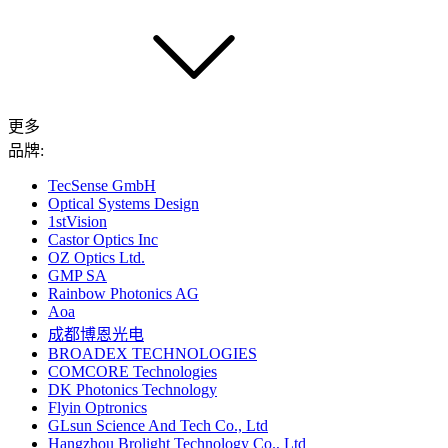
更多
品牌:
TecSense GmbH
Optical Systems Design
1stVision
Castor Optics Inc
OZ Optics Ltd.
GMP SA
Rainbow Photonics AG
Aoa
成都博恩光电
BROADEX TECHNOLOGIES
COMCORE Technologies
DK Photonics Technology
Flyin Optronics
GLsun Science And Tech Co., Ltd
Hangzhou Brolight Technology Co., Ltd