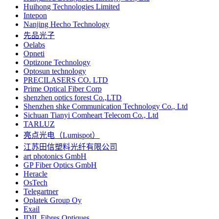
Huihong Technologies Limited
Intepon
Nanjing Hecho Technology
先品光子
Oelabs
Opneti
Optizone Technology
Optosun technology
PRECILASERS CO. LTD
Prime Optical Fiber Corp
shenzhen optics forest Co.,LTD
Shenzhen shke Communication Technology Co., Ltd
Sichuan Tianyi Comheart Telecom Co., Ltd
TARLUZ
亮点光电（Lumispot）
江苏田信塑料光纤有限公司
art photonics GmbH
GP Fiber Optics GmbH
Heracle
OsTech
Telegartner
Oplatek Group Oy
Exail
IDIL Fibres Optiques