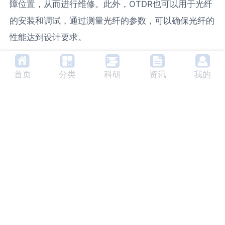
障位置，从而进行维修。此外，OTDR也可以用于光纤
的安装和调试，通过测量光纤的参数，可以确保光纤的
性能达到设计要求。
5. 分类
首页
分类
科研
资讯
我的
光时域反射仪根据其工作原理和应用可以分为两大类，
一类是基于脉冲回波原理的OTDR，另一类是基于
相干
探测原理的OTDR。前者主要用于测量光纤的反射率和
损耗，后者主要用于测量光纤的散射。
6. 未来发展趋势
随着光纤通信技术的发展，光时域反射仪的性能也在不
断提高。未来的OTDR将具有更高的动态范围、更高的
分辨率和更高的测量精度。此外，随着光纤通信网络的