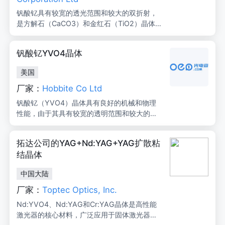
钒酸钇具有较宽的透光范围和较大的双折射，
是方解石（CaCO3）和金红石（TiO2）晶体的
替代品，适用于光学偏振元件。
钒酸钇YVO4晶体
美国
厂家：
Hobbite Co Ltd
钒酸钇（YVO4）晶体具有良好的机械和物理
性能，由于其具有较宽的透明范围和较大的双
折射，因此是理想的光学偏振元件。在许多应
用中，它们是方解石（CaCO3）和金红石（Ti
拓达公司的YAG+Nd:YAG+YAG扩散粘
O2）的优秀合成替代品，包括光纤隔离器和环
结晶体
行器、光束移位器、Glan偏振器和其他偏振光
学器件。
中国大陆
厂家：
Toptec Optics, Inc.
Nd:YVO4、Nd:YAG和Cr:YAG晶体是高性能
激光器的核心材料，广泛应用于固体激光器和