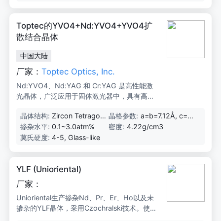
红外设备材料，适用于SHG、SFG、OPO和O
PG/OPA等应用。
Toptec的YVO4+Nd:YVO4+YVO4扩
散结合晶体
中国大陆
厂家：
Toptec Optics, Inc.
Nd:YVO4、Nd:YAG 和 Cr:YAG 是高性能激
光晶体，广泛应用于固体激光器中，具有高效
率、低阈值和优异的光学性能。
晶体结构:
Zircon Tetragon
晶格参数:
a=b=7.12Å, c=6.
al, Space Group
29Å
掺杂水平:
0.1~3.0atm%
密度:
4.22g/cm3
D4h
莫氏硬度:
4-5, Glass-like
YLF (Unioriental)
厂家：
Unioriental生产掺杂Nd、Pr、Er、Ho以及未
掺杂的YLF晶体，采用Czochralski技术。使用
高质量的原材料进行晶体生长，并通过透射光