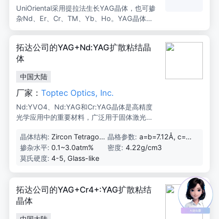
UniOriental采用提拉法生长YAG晶体，也可掺
方面具有良好的应用前景。
杂Nd、Er、Cr、TM、Yb、Ho。YAG晶体是
目前应用较广泛的增益介质，可用于连续、脉
冲等固体激光器，具有倍频、锁模、高能调
拓达公司的YAG+Nd:YAG扩散粘结晶
Q、谐振腔等多种工作模式。
体
中国大陆
厂家：
Toptec Optics, Inc.
Nd:YVO4、Nd:YAG和Cr:YAG晶体是高精度
光学应用中的重要材料，广泛用于固体激光器
和光学设备中。
晶体结构:
Zircon Tetragon
晶格参数:
a=b=7.12Å, c=6.
al, Space Group
29Å
掺杂水平:
0.1~3.0atm%
密度:
4.22g/cm3
D4h
莫氏硬度:
4-5, Glass-like
拓达公司的YAG+Cr4+:YAG扩散粘结
晶体
中国大陆