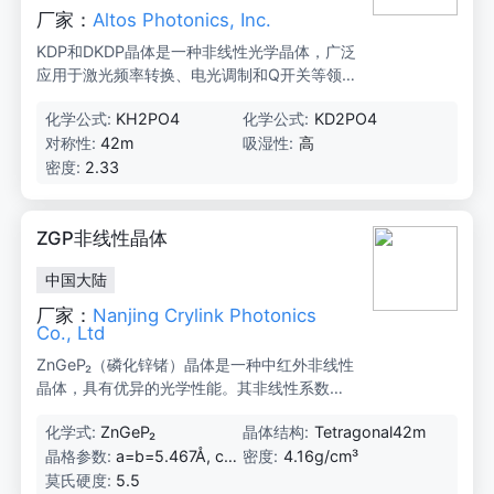
厂家：
Altos Photonics, Inc.
KDP和DKDP晶体是一种非线性光学晶体，广泛
应用于激光频率转换、电光调制和Q开关等领
域。它们具有高光学质量和低吸收特性，适用
化学公式:
KH2PO4
化学公式:
KD2PO4
于高功率激光系统。
对称性:
42m
吸湿性:
高
密度:
2.33
ZGP非线性晶体
中国大陆
厂家：
Nanjing Crylink Photonics
Co., Ltd
ZnGeP₂（磷化锌锗）晶体是一种中红外非线性
晶体，具有优异的光学性能。其非线性系数约
为KDP的160倍（d36=75 pm/V），在0.74-1
化学式:
ZnGeP₂
晶体结构:
Tetragonal42m
2 μm范围内具有良好的光学透明性，并且相对
晶格参数:
a=b=5.467Å, c=
密度:
4.16g/cm³
较高的激光损伤阈值，非常适合用于生产近红
12.736Å
外可调谐激光器。ZGP是一种非常有前景的中
莫氏硬度:
5.5