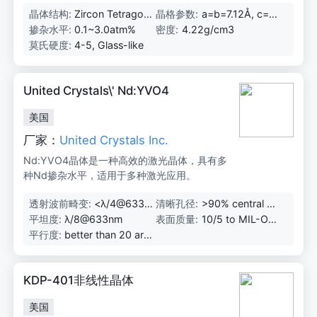
光学系统中。
晶体结构:
Zircon Tetragon
晶格参数:
a=b=7.12Å, c=6.
al, Space Group
29Å
掺杂水平:
0.1~3.0atm%
密度:
4.22g/cm3
D4h
莫氏硬度:
4-5, Glass-like
United Crystals\' Nd:YVO4
美国
厂家：
United Crystals Inc.
Nd:YVO4晶体是一种高效的激光晶体，具有多
种Nd掺杂水平，适用于多种激光应用。
透射波前畸变:
<λ/4@633n
清晰孔径:
>90% central ar
m
ea
平坦度:
λ/8@633nm
表面质量:
10/5 to MIL-O-1
3830A
平行度:
better than 20 arc
seconds
KDP-401非线性晶体
美国