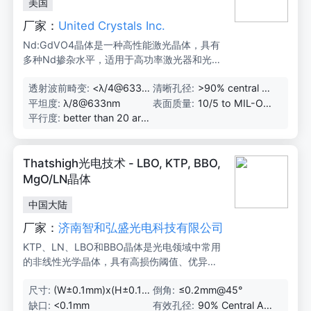
美国
厂家：
United Crystals Inc.
Nd:GdVO4晶体是一种高性能激光晶体，具有
多种Nd掺杂水平，适用于高功率激光器和光学
应用。
透射波前畸变:
<λ/4@633n
清晰孔径:
>90% central ar
m
ea
平坦度:
λ/8@633nm
表面质量:
10/5 to MIL-O-1
3830A
平行度:
better than 20 arc
seconds
Thatshigh光电技术 - LBO, KTP, BBO,
MgO/LN晶体
中国大陆
厂家：
济南智和弘盛光电科技有限公司
KTP、LN、LBO和BBO晶体是光电领域中常用
的非线性光学晶体，具有高损伤阈值、优异的
光学性能和广泛的应用场景。
尺寸:
(W±0.1mm)x(H±0.1m
倒角:
≤0.2mm@45°
m)x(L+0.5mm/-0.1m
缺口:
<0.1mm
有效孔径:
90% Central Are