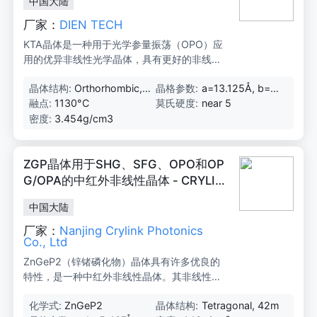
中国大陆
厂家：
DIEN TECH
KTA晶体是一种用于光学参量振荡（OPO）应
用的优异非线性光学晶体，具有更好的非线性
光学和电光系数，在2.0-5.0μm区域吸收显著
晶体结构:
Orthorhombic, P
晶格参数:
a=13.125Å, b=6.
减少，角度和温度带宽宽，低介电常数，低离
oint Group mm2
5716Å, c=10.78
融点:
1130°C
莫氏硬度:
near 5
子电导率使其相比KTP具有更高的损伤阈值。
6Å
密度:
3.454g/cm3
ZGP晶体用于SHG、SFG、OPO和OP
G/OPA的中红外非线性晶体 - CRYLIN
K
中国大陆
厂家：
Nanjing Crylink Photonics
Co., Ltd
ZnGeP2（锌锗磷化物）晶体具有许多优良的
特性，是一种中红外非线性晶体。其非线性系
数约为KDP的160倍（d36=75pm/V）。ZGP
化学式:
ZnGeP2
晶体结构:
Tetragonal, 42m
在0.74-12μm范围内具有良好的光学透明性和