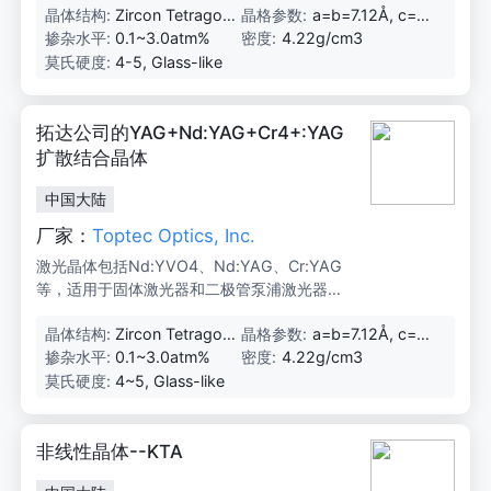
晶体结构:
Zircon Tetragon
晶格参数:
a=b=7.12Å, c=6.
泛应用于材料加工、医疗、工业和军事领域。
al, Space Group
29Å
掺杂水平:
0.1~3.0atm%
密度:
4.22g/cm3
D4h
莫氏硬度:
4-5, Glass-like
拓达公司的YAG+Nd:YAG+Cr4+:YAG
扩散结合晶体
中国大陆
厂家：
Toptec Optics, Inc.
激光晶体包括Nd:YVO4、Nd:YAG、Cr:YAG
等，适用于固体激光器和二极管泵浦激光器，
广泛应用于材料加工、医疗、工业和军事领
晶体结构:
Zircon Tetragon
晶格参数:
a=b=7.12Å, c=6.
域。
al, Space Group
29Å
掺杂水平:
0.1~3.0atm%
密度:
4.22g/cm3
D4h
莫氏硬度:
4~5, Glass-like
非线性晶体--KTA