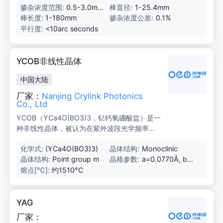
掺杂浓度范围:
0.5-3.0mo
棒直径:
1-25.4mm
谱和干涉测量精确测量体损耗，确保每个晶体
l%
棒长度:
1-180mm
掺杂浓度公差:
0.1%
都能满足客户的规格要求。
平行度:
<10arc seconds
YCOB非线性晶体
中国大陆
厂家：
Nanjing Crylink Photonics
Co., Ltd
YCOB（YCa4O(BO3)3，钇钙氧硼酸盐）是一
种非线性晶体，被认为在紫外波段光学频率倍
增方面具有良好的应用前景。其非线性光学系
化学式:
(YCa4O(BO3)3)
晶体结构:
Monoclinic
数与BBO晶体和LBO晶体相当，二次和三次谐
晶体结构:
Point group m
晶格参数:
a=0.0770Å, b=1
波的有效频率倍增系数分别达到KDP的2倍、8
6.0194Å, c=3.5
倍和4倍。YCOB晶体具有大孔径、高损伤阈值
熔点[℃]:
约1510°C
308Å, β=101.16
（飞秒级别，约2000-2500GW/cm²）、宽容
7°, Z=2
角和允许的温度范围、小色散角、通过Cz法生
长周期短等优势。同时，它具有稳定的物理和
YAG
化学性质（不潮解）和良好的机械性能，因此
厂家：
被认为在蓝绿光和紫外波段光学频率倍增晶体