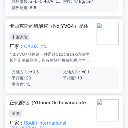
晶格参数:
a=b=5.467Å, c=
密度:
4.16g/cm³
较高的激光损伤阈值，非常适合用于产生近红
12.736Å
外可调谐激光。ZGP是一种非常有希望的材
莫氏硬度:
5.5
料，可用于中红外设备，如SHG、SFG、OPO
和OPG/OPA。
卡西克斯的钒酸钇（Nd:YVO4）晶体
中国大陆
厂家：
CASIX Inc.
Nd:YVO4晶体是一种通过Czochralski方法生
长的正单轴晶体，具有良好的机械和物理性
能，因其宽的透明范围和高双折射率，非常适
光轴方向:
±0.5
光轴方向:
±0.1
合用于光学偏振元件。它是方解石（CaCO3）
平行度:
20
平行度:
10
和金红石（TiO2）的优秀合成替代品，广泛应
用于光纤隔离器和环行器、光束分离器、格兰
垂直度:
15
偏振器和其他偏振光学器件。
正钒酸钇（Yttrium Orthovanadate
英国
厂家：
Roditi International
Corporation Ltd