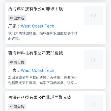
英寸的通光孔径，光圈数从f/.65到f/11，波前
西海岸科技有限公司非球面镜
误差为λ/10或λ/20。我们的全新UltraSphere™
传输球体系列可提供λ/40。各种聚光器和分光
中国大陆
器也是我们标准产品系列的一部分。我们是高
激光通量镜片的合格供应商。
厂家：
West Coast Tech
我们为离轴抛物面、椭球面和双曲面提供非球
面透镜。
西海岸科技有限公司双凹透镜
中国大陆
厂家：
West Coast Tech
双凹透镜通常与其他透镜组合使用。典型应用
包括激光束扩展器、光学字符阅读器、观察器
和投影系统。
西海岸科技有限公司非球面聚光镜
中国大陆