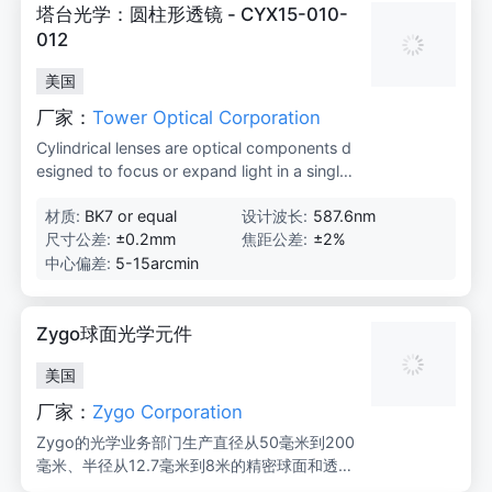
塔台光学：圆柱形透镜 - CYX15-010-
012
美国
厂家：
Tower Optical Corporation
Cylindrical lenses are optical components d
esigned to focus or expand light in a single
axis, commonly used in laser systems, imagi
材质:
BK7 or equal
设计波长:
587.6nm
ng, and optical measurement applications.
尺寸公差:
±0.2mm
焦距公差:
±2%
中心偏差:
5-15arcmin
Zygo球面光学元件
美国
厂家：
Zygo Corporation
Zygo的光学业务部门生产直径从50毫米到200
毫米、半径从12.7毫米到8米的精密球面和透
镜。我们的标准透射球面产品系列有4英寸和6