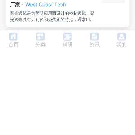
厂家：
West Coast Tech
聚光透镜是为照明应用而设计的模制透镜。聚
光透镜具有大孔径和短焦距的特点，通常用于
发射器-检测器应用、投影应用或聚光照明应用
（如Koehler照明）。非球面聚光透镜模压在非
精密级平面凸面圆柱形透镜NBK-7 20
球面上，并在反面进行研磨和抛光，提供优越
0-120
首页
分类
科研
资讯
我的
的性能。
美国
厂家：
K&S Optics Inc
精密级平凸柱透镜NBK-7。
焦距:
4.0mm
L240 镜头
美国
厂家：
Archer OpTx