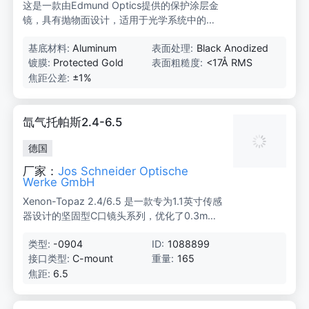
这是一款由Edmund Optics提供的保护涂层金
镜，具有抛物面设计，适用于光学系统中的高
精度反射应用。
基底材料:
Aluminum
表面处理:
Black Anodized
镀膜:
Protected Gold
表面粗糙度:
<17Å RMS
焦距公差:
±1%
氙气托帕斯2.4-6.5
德国
厂家：
Jos Schneider Optische
Werke GmbH
Xenon-Topaz 2.4/6.5 是一款专为1.1英寸传感
器设计的坚固型C口镜头系列，优化了0.3m至
无限远的工作距离，并配备400-1000nm宽带
类型:
-0904
ID:
1088899
增透膜涂层。该镜头非常适合用于恶劣环境中
接口类型:
C-mount
重量:
165
的测量系统，例如交通监控或机器人视觉。
焦距:
6.5