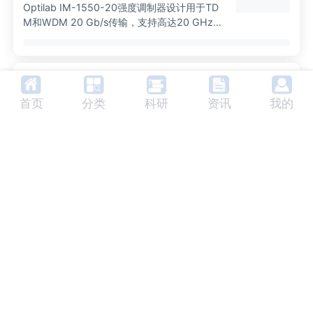
Optilab IM-1550-20强度调制器设计用于TD
M和WDM 20 Gb/s传输，支持高达20 GHz的
模拟调制，适用于卫星链路、天线远程和光纤
射频传输。适用于卫星链路和RF over Fiber等
多种应用。
热释电激光探测器 420M7-25
厂家：
Eltec Instruments Inc
首页
分类
科研
资讯
我的
型号420M7由单个钽酸锂传感元件组成，密封
在TO - 5型晶体管外壳中，并带有光学滤波器
(可选)。 采用一种特殊的元件安装技术对传感
元件进行散热，允许其在高功率水平下进行检
测。 在低负载（50Ω）的情况下，快速脉冲分
SPCM-AQRH 单光子计数模块
辨率是可实现的。采用ELTEC Model320阻抗
变换器等高阻抗变换器可实现集成模式。
厂家：
Excelitas Technologies
Excelitas Technologies最近改进的SPCM-AQ
RH单光子计数模块可以在400nm至1060nm的
波长范围内检测单个光子，其性能参数优于其
他固态或真空管基光子计数器。
SPCM-AQRH-TR 时间相关单光子计