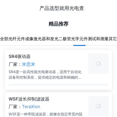
产品选型就用光电查
精
精品推荐
品
光学元件
全部
光纤元件
成像
激光器和发光二极管
推
荐-
SR4驱动器
厂家：
米思米
光
SR4是一款高性能光电驱动器，适用于自动化
设备和控制系统，提供稳定的电源和精确的控
学
制信号。
元
WSF波长抑制滤波器
件
厂家：
TeraXion
WSF是一种带阻滤波器，能够在指定带宽内阻