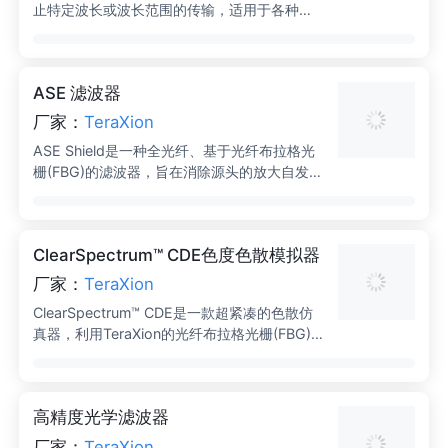
止特定波长或波长范围的传输，适用于各种应
用场景。
ASE 滤波器
厂家：
TeraXion
ASE Shield是一种全光纤、基于光纤布拉格光
栅(FBG)的滤波器，旨在消除源头的放大自发辐
射(ASE)信号。
ClearSpectrum™ CDE色度色散模拟器
厂家：
TeraXion
ClearSpectrum™ CDE是一款超紧凑的色散仿
真器，利用TeraXion的光纤布拉格光栅(FBG)
技术，能够在单个半1U 19英寸机架模块的体积
内仿真数百或数千公里光纤的色散。
高精度光学滤波器
厂家：
TeraXion