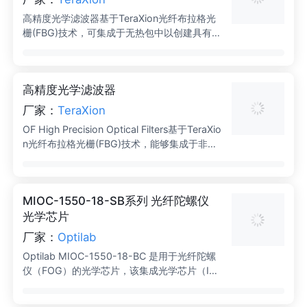
高精度光学滤波器基于TeraXion光纤布拉格光
栅(FBG)技术，可集成于无热包中以创建具有极
高稳定性的滤波器。OF光学滤波器的设计可根
据下一代光学系统的挑战性要求进行定制。
高精度光学滤波器
厂家：
TeraXion
OF High Precision Optical Filters基于TeraXio
n光纤布拉格光栅(FBG)技术，能够集成于非热
包中，创建具有极高稳定性的滤波器。该产品
设计可针对下一代光学系统的挑战性要求进行
定制。
MIOC-1550-18-SB系列 光纤陀螺仪
光学芯片
厂家：
Optilab
Optilab MIOC-1550-18-BC 是用于光纤陀螺
仪（FOG）的光学芯片，该集成光学芯片（IO
C）设备由偏振器、Y型耦合器和双电光相位调
制器组成，基于铌酸锂（LiNbO3），采用退火