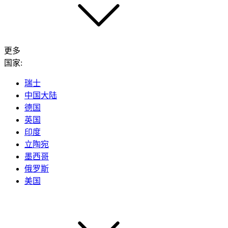
更多
国家:
瑞士
中国大陆
德国
英国
印度
立陶宛
墨西哥
俄罗斯
美国