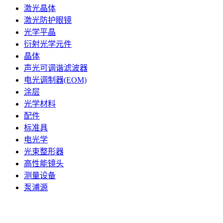
激光晶体
激光防护眼镜
光学平晶
衍射光学元件
晶体
声光可调谐滤波器
电光调制器(EOM)
涂层
光学材料
配件
标准具
电光学
光束整形器
高性能镜头
测量设备
泵浦源