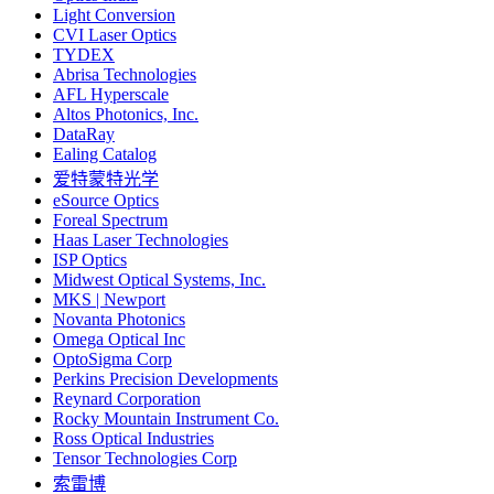
Light Conversion
CVI Laser Optics
TYDEX
Abrisa Technologies
AFL Hyperscale
Altos Photonics, Inc.
DataRay
Ealing Catalog
爱特蒙特光学
eSource Optics
Foreal Spectrum
Haas Laser Technologies
ISP Optics
Midwest Optical Systems, Inc.
MKS | Newport
Novanta Photonics
Omega Optical Inc
OptoSigma Corp
Perkins Precision Developments
Reynard Corporation
Rocky Mountain Instrument Co.
Ross Optical Industries
Tensor Technologies Corp
索雷博