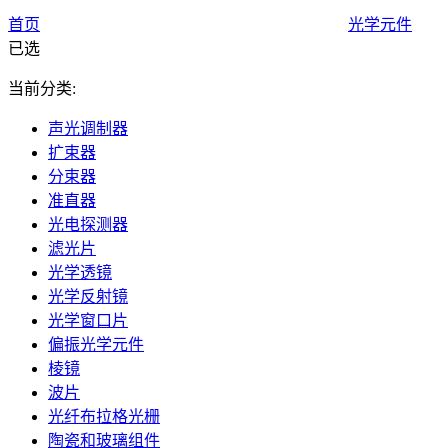
首页
光学元件
已选
当前分类:
声光调制器
扩束器
分束器
准直器
光电探测器
滤光片
光学透镜
光学反射镜
光学窗口片
偏振光学元件
棱镜
波片
光纤布拉格光栅
陶瓷和玻璃组件