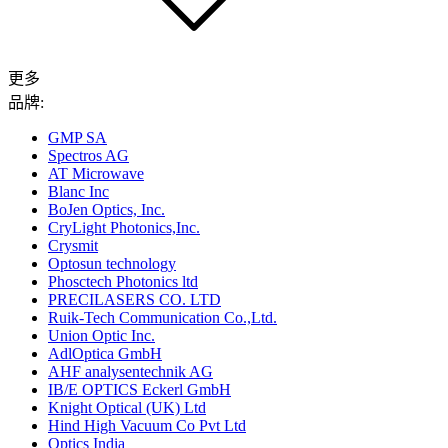
更多
品牌:
GMP SA
Spectros AG
AT Microwave
Blanc Inc
BoJen Optics, Inc.
CryLight Photonics,Inc.
Crysmit
Optosun technology
Phosctech Photonics ltd
PRECILASERS CO. LTD
Ruik-Tech Communication Co.,Ltd.
Union Optic Inc.
AdlOptica GmbH
AHF analysentechnik AG
IB/E OPTICS Eckerl GmbH
Knight Optical (UK) Ltd
Hind High Vacuum Co Pvt Ltd
Optics India