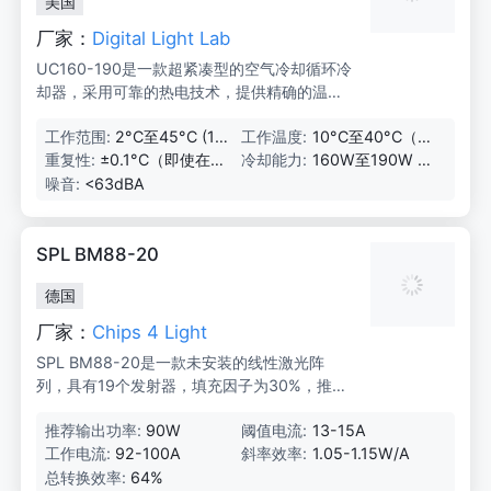
美国
厂家：
Digital Light Lab
UC160-190是一款超紧凑型的空气冷却循环冷
却器，采用可靠的热电技术，提供精确的温度
控制，适用于多种光电和实验室应用。
工作范围:
2°C至45°C (160
工作温度:
10°C至40°C（非
W/180W型号)；
冷凝）
重复性:
±0.1°C（即使在环
冷却能力:
160W至190W @
10°C至45°C (17
境附近）
20°C（20°C环
噪音:
<63dBA
0W/190W型号)
境温度，取决于
型号和配置）
SPL BM88-20
德国
厂家：
Chips 4 Light
SPL BM88-20是一款未安装的线性激光阵
列，具有19个发射器，填充因子为30%，推荐
光学功率为90W，典型转换效率为64%。该产
推荐输出功率:
90W
阈值电流:
13-15A
品采用高效可靠的MOVPE量子阱结构，适用于
工作电流:
92-100A
斜率效率:
1.05-1.15W/A
连续波应用和多种工业场景。
总转换效率:
64%