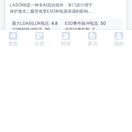
LASORB是一种专利混合组件，专门设计用于
保护激光二极管免受ESD和电源浪涌的影响。
它解决了传统ESD保护方案的问题，能够在所
最大LDA到LDK电压:
4.8
ESD事件脉冲电流:
50
有条件下防止激光二极管的反向偏置，并防止E
20微秒脉冲电流:
30
连续功率耗散:
2
SD或其他电源相关故障超过激光二极管的最大
正向偏置电压。
结和存储温度范围:
-55~15
0
首页
分类
科研
资讯
我的
L44-47-122-208-X 激光二极管用ES
D吸收器
美国
厂家：
LASORB
LASORB L44...208-X RED系列是一种专为保
护红光和红外激光二极管免受ESD（静电放
电）和电源浪涌影响而设计的2针通孔版本ESD
最大LDA到LDK电压:
3.0
ESD事件脉冲电流:
50
吸收器。
20微秒脉冲电流:
30
连续功率耗散:
2
结和存储温度范围:
-55~15
0