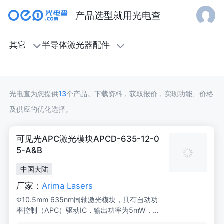
产品选型就用光电查
半
其它
半导体激光器配件
导
体
光电查为您提供
13
个产品。下载资料，获取报价，实现功能、价格
激
及供应的优化选择。
光
可见光APC激光模块APCD-635-12-0
器
5-A&B
中国大陆
配
厂家：
Arima Lasers
件
Φ10.5mm 635nm同轴激光模块，具有自动功
率控制（APC）驱动IC，输出功率为5mW，光
束与模块中心线对齐，角度容差为±0.05°。