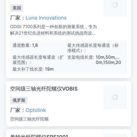
美国
厂家：
Luna Innovations
ODiSI 7100系列是一种创新的测量系统，专为
解决21世纪先进材料和系统的测试挑战而设
计。它提供每米单根高分辨率光纤传感器的数
通道数量:
1,8
最大传感器长度每通道（标
2
千个应变或温度测量点，能够实时全面映射测
准模式）:
0
试结构的应变轮廓或过程的连续温度分布。
m
最大传感器长度每通道（扩
1
支架电缆长度:
10m,50m,10
展范围）:
0
0m,150m,20
0
0m
最大补丁线长度:
19m
m
空间级三轴光纤陀螺仪VOBIS
俄罗斯
厂家：
Optolink
空间级三轴光纤陀螺