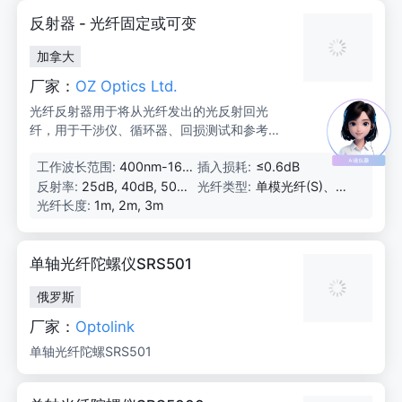
反射器 - 光纤固定或可变
加拿大
厂家：
OZ Optics Ltd.
光纤反射器用于将从光纤发出的光反射回光
纤，用于干涉仪、循环器、回损测试和参考光
束测量等应用。
工作波长范围:
400nm-160
插入损耗:
≤0.6dB
0nm
反射率:
25dB, 40dB, 50d
光纤类型:
单模光纤(S)、多
B, 60dB
模光纤(M)、偏振
光纤长度:
1m, 2m, 3m
保持光纤(P)
单轴光纤陀螺仪SRS501
俄罗斯
厂家：
Optolink
单轴光纤陀螺SRS501