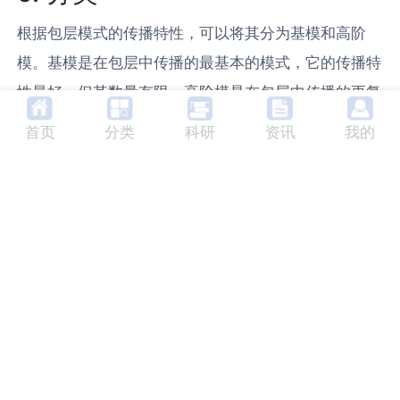
根据包层模式的传播特性，可以将其分为基模和高阶
模。基模是在包层中传播的最基本的模式，它的传播特
性最好，但其数量有限。高阶模是在包层中传播的更复
杂的模式，它的传播特性较差，但其数量较多。
首页
分类
科研
资讯
我的
6. 未来发展趋势
随着光纤通信技术的不断发展，包层模式的研究和应用
将会越来越广泛。未来，包层模式可能会在光纤通信、
光纤传感器和光纤激光器等领域发挥更大的作用。同
时，随着新材料和新技术的发展，包层模式的性能也将
得到进一步的提高。
7. 相关产品及生产商