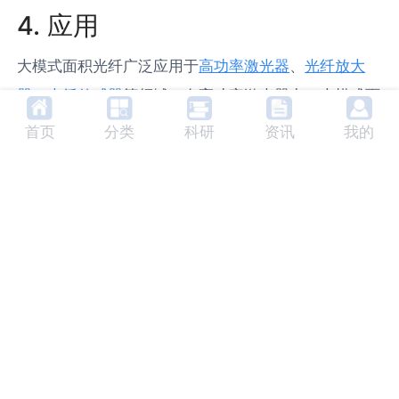
4. 应用
大模式面积光纤广泛应用于
高功率激光器
、
光纤放大
器
、
光纤传感器
等领域。在高功率激光器中，大模式面
积光纤可以提供更高的输出功率和更好的激光质量。在
首页
分类
科研
资讯
我的
光纤放大器中，大模式面积光纤可以提供更大的增益和
更宽的
增益带宽
。在光纤传感器中，大模式面积光纤可
以提供更高的
灵敏度
和更大的测量范围。
5. 分类
大模式面积光纤主要分为两类：固定芯径大模式面积光
纤和可调芯径大模式面积光纤。固定芯径大模式面积光
纤的模式面积是固定的，主要通过改变光纤的结构参数
来实现模式面积的增大。可调芯径大模式面积光纤的模