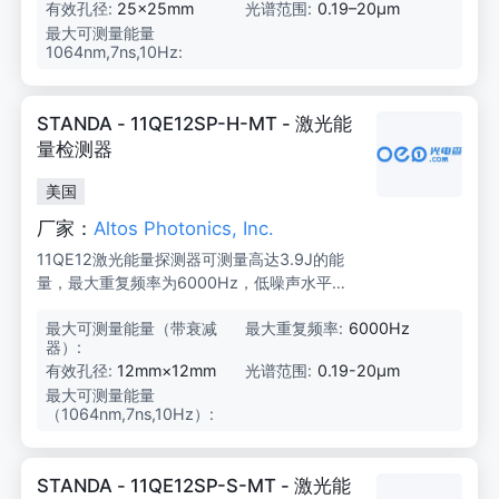
J/
有效孔径:
25×25mm
光谱范围:
0.19–20μm
1
最大可测量能量
3.
0
1064nm,7ns,10Hz:
8
J
J/
2.
3
STANDA - 11QE12SP-H-MT - 激光能
J
量检测器
美国
厂家：
Altos Photonics, Inc.
11QE12激光能量探测器可测量高达3.9J的能
量，最大重复频率为6000Hz，低噪声水平仅
为10μJ，适用于OEM、制造和实验室应用。
最大可测量能量（带衰减
3.
最大重复频率:
6000Hz
器）:
9
J
有效孔径:
12mm×12mm
光谱范围:
0.19-20μm
最大可测量能量
0.
（1064nm,7ns,10Hz）:
8
5
J
（单
STANDA - 11QE12SP-S-MT - 激光能
独）/