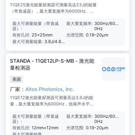
11QE25激光能量探测器可测量高达23J的能量
（带衰减器），最大重复频率为6000Hz。低
噪声水平仅为10μJ，有效孔径为25mm方形。
最大可测量能量（带衰减
2
最大重复频率:
300Hz/600
这些探测器紧凑且易于使用，适用于OEM、制
器）:
3
0Hz
造和实验室应用。
J
有效孔径:
25×25mm
光谱范围:
0.19–20μm
最大可测量能量:
3.8J/4.8J/
1.45J
STANDA - 11QE12LP-S-MB - 激光能
量检测器
美国
厂家：
Altos Photonics, Inc.
11QE12激光能量探测器可测量高达3.9J的能
量，最大重复频率为6000Hz，低噪声水平仅
为10μJ，适用于OEM、制造和实验室应用。
最大可测量能量（带衰减
3.
最大重复频率:
300Hz/600
器）:
9
0Hz
J
有效孔径:
12mm×12mm
光谱范围:
0.19-20μm
最大可测量能量
0.