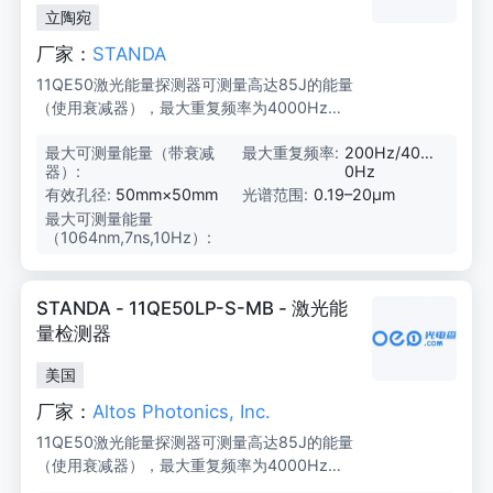
立陶宛
厂家：
STANDA
11QE50激光能量探测器可测量高达85J的能量
（使用衰减器），最大重复频率为4000Hz，
噪声水平低至10μJ，适用于OEM、制造和实验
最大可测量能量（带衰减
8
最大重复频率:
200Hz/400
室应用。
器）:
5
0Hz
J
有效孔径:
50mm×50mm
光谱范围:
0.19–20μm
最大可测量能量
1
（1064nm,7ns,10Hz）:
5
J/
8
5
STANDA - 11QE50LP-S-MB - 激光能
J
量检测器
美国
厂家：
Altos Photonics, Inc.
11QE50激光能量探测器可测量高达85J的能量
（使用衰减器），最大重复频率为4000Hz。
低噪声水平仅为10μJ，有效孔径为50mm平