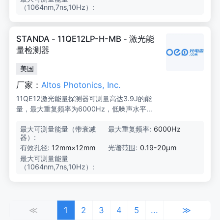
（1064nm,7ns,10Hz）:
8
5
J/
3.
STANDA - 11QE12LP-H-MB - 激光能
9
J
量检测器
美国
厂家：
Altos Photonics, Inc.
11QE12激光能量探测器可测量高达3.9J的能
量，最大重复频率为6000Hz，低噪声水平仅
为10μJ，适用于OEM、制造和实验室应用。
最大可测量能量（带衰减
3.
最大重复频率:
6000Hz
器）:
9
J
有效孔径:
12mm×12mm
光谱范围:
0.19-20μm
最大可测量能量
0.
（1064nm,7ns,10Hz）:
8
5
J
（单
独）/
3.
≪
1
2
3
4
5
...
≫
9