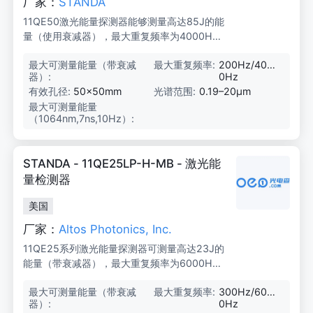
厂家：
STANDA
11QE50激光能量探测器能够测量高达85J的能
量（使用衰减器），最大重复频率为4000H
z。低噪声水平仅为10μJ，有效孔径为50mm
最大可测量能量（带衰减
8
最大重复频率:
200Hz/400
平方。这些探测器使用方便，可测量相对较宽
器）:
5
0Hz
的光束，适用于许多OEM、制造和实验室应
J
有效孔径:
50×50mm
光谱范围:
0.19–20μm
用。
最大可测量能量
1
（1064nm,7ns,10Hz）:
5
J/
8
5
STANDA - 11QE25LP-H-MB - 激光能
J
量检测器
美国
厂家：
Altos Photonics, Inc.
11QE25系列激光能量探测器可测量高达23J的
能量（带衰减器），最大重复频率为6000H
z。低噪声水平仅为10μJ，有效孔径为25mm
最大可测量能量（带衰减
2
最大重复频率:
300Hz/600
方形。这些探测器结构紧凑且易于使用，适用
器）:
3
0Hz
于OEM、制造和实验室应用。