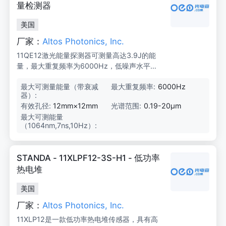
3.
量检测器
9
J
美国
（带
衰
厂家：
Altos Photonics, Inc.
减
11QE12激光能量探测器可测量高达3.9J的能
器）
量，最大重复频率为6000Hz，低噪声水平仅
为10μJ，适用于OEM、制造和实验室应用。
最大可测量能量（带衰减
3.
最大重复频率:
6000Hz
器）:
9
J
有效孔径:
12mm×12mm
光谱范围:
0.19-20μm
最大可测能量
0.
（1064nm,7ns,10Hz）:
8
5
J
（单
STANDA - 11XLPF12-3S-H1 - 低功率
独）/
3.
热电堆
9
J
美国
（带
衰
厂家：
Altos Photonics, Inc.
减
11XLP12是一款低功率热电堆传感器，具有高
器）