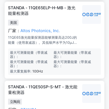
STANDA - 11QE65ELP-H-MB - 激光
能量检测器
美国
厂家：
Altos Photonics, Inc.
11QE65激光能量探测器能够测量高达200J的
能量（使用衰减器）。其低噪声水平为10μJ，
具有65mm×65mm的有效孔径，适用于OE
最大可测量能量（带衰减
2
最大可测量能量（带衰减
2
M、制造和实验室应用。
器）:
0
器）:
0
0
0
最大可测量能量（带衰减
2
最大可测量能量（带衰减
2
J
J
器）:
0
器）:
0
0
0
最大重复频率:
100Hz
J
J
STANDA - 11QE50SP-S-MT - 激光能
量检测器
立陶宛