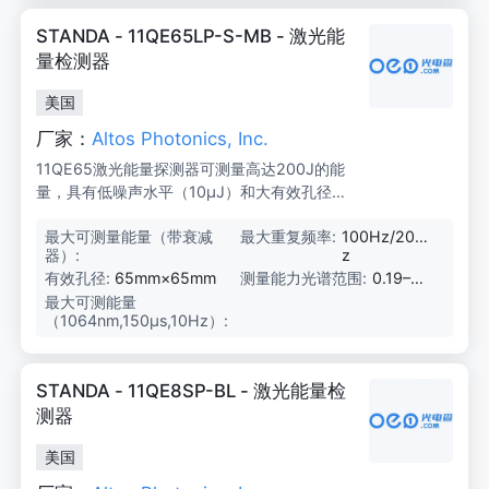
STANDA - 11QE65LP-S-MB - 激光能
量检测器
美国
厂家：
Altos Photonics, Inc.
11QE65激光能量探测器可测量高达200J的能
量，具有低噪声水平（10μJ）和大有效孔径
（65mm×65mm）。适用于OEM、制造和实
最大可测量能量（带衰减
2
最大重复频率:
100Hz/20H
验室应用。
器）:
0
z
0
有效孔径:
65mm×65mm
测量能力光谱范围:
0.19–20
J
μm
最大可测能量
5
（1064nm,150μs,10Hz）:
0
J/
2
0
STANDA - 11QE8SP-BL - 激光能量检
0
J
测器
美国