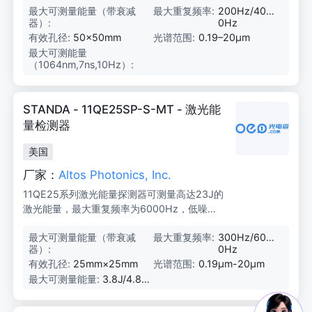
最大可测量能量（带衰减
8
最大重复频率:
200Hz/400
方。这些探测器使用方便，可测量相对较宽的
器）:
5
0Hz
光束，适用于许多OEM、制造和实验室应用。
J
有效孔径:
50×50mm
光谱范围:
0.19–20μm
最大可测能量
1
（1064nm,7ns,10Hz）:
5
J/
8
5
STANDA - 11QE25SP-S-MT - 激光能
J
量检测器
美国
厂家：
Altos Photonics, Inc.
11QE25系列激光能量探测器可测量高达23J的
激光能量，最大重复频率为6000Hz，低噪声
水平仅为10μJ，探测器紧凑且易于使用，适用
最大可测量能量（带衰减
2
最大重复频率:
300Hz/600
于OEM、制造和实验室应用。
器）:
3
0Hz
J/
有效孔径:
25mm×25mm
光谱范围:
0.19μm-20μm
1
最大可测量能量:
3.8J/4.8J
0
(1064nm,
J
7ns, 10H