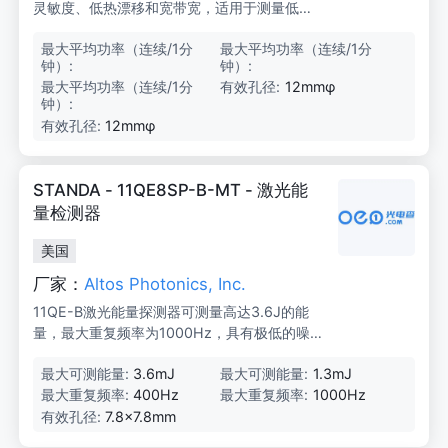
灵敏度、低热漂移和宽带宽，适用于测量低功
率激光器的功率。
最大平均功率（连续/1分
3
最大平均功率（连续/1分
3
钟）:
W/
钟）:
W/
3
3
最大平均功率（连续/1分
3
有效孔径:
12mmφ
W
W
钟）:
W/
3
有效孔径:
12mmφ
W
STANDA - 11QE8SP-B-MT - 激光能
量检测器
美国
厂家：
Altos Photonics, Inc.
11QE-B激光能量探测器可测量高达3.6J的能
量，最大重复频率为1000Hz，具有极低的噪
声水平和两种涂层选择，适用于OEM、制造和
最大可测能量:
3.6mJ
最大可测能量:
1.3mJ
实验室应用。
最大重复频率:
400Hz
最大重复频率:
1000Hz
有效孔径:
7.8×7.8mm