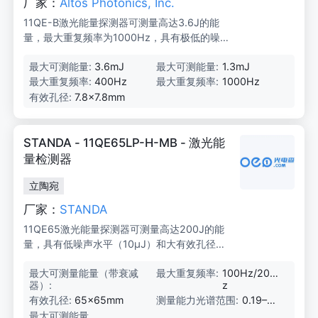
厂家：
Altos Photonics, Inc.
11QE-B激光能量探测器可测量高达3.6J的能
量，最大重复频率为1000Hz，具有极低的噪
声水平和两种可选涂层，适用于OEM、制造和
最大可测能量:
3.6mJ
最大可测能量:
1.3mJ
实验室应用。
最大重复频率:
400Hz
最大重复频率:
1000Hz
有效孔径:
7.8×7.8mm
STANDA - 11QE65LP-H-MB - 激光能
量检测器
立陶宛
厂家：
STANDA
11QE65激光能量探测器可测量高达200J的能
量，具有低噪声水平（10μJ）和大有效孔径
（65mm×65mm）。适用于OEM、制造和实
最大可测量能量（带衰减
2
最大重复频率:
100Hz/20H
验室应用。
器）:
0
z
0
有效孔径:
65×65mm
测量能力光谱范围:
0.19–20
J
μm
最大可测能量
5