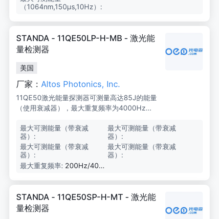
（1064nm,150μs,10Hz）:
0
J/
2
0
STANDA - 11QE50LP-H-MB - 激光能
0
J
量检测器
美国
厂家：
Altos Photonics, Inc.
11QE50激光能量探测器可测量高达85J的能量
（使用衰减器），最大重复频率为4000Hz，
噪声水平低至10μJ，适用于OEM、制造和实验
最大可测能量（带衰减
8
最大可测能量（带衰减
8
室应用。
器）:
5
器）:
5
J
J
最大可测能量（带衰减
4
最大可测能量（带衰减
4
器）:
4
器）:
4
J
J
最大重复频率:
200Hz/400
0Hz
STANDA - 11QE50SP-H-MT - 激光能
量检测器