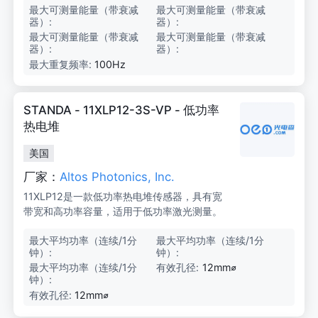
最大可测量能量（带衰减
2
最大可测量能量（带衰减
2
量。适用于OEM、制造和实验室应用。
器）:
0
器）:
0
0
0
最大可测量能量（带衰减
2
最大可测量能量（带衰减
2
J
J
器）:
0
器）:
0
0
0
最大重复频率:
100Hz
J
J
STANDA - 11XLP12-3S-VP - 低功率
热电堆
美国
厂家：
Altos Photonics, Inc.
11XLP12是一款低功率热电堆传感器，具有宽
带宽和高功率容量，适用于低功率激光测量。
最大平均功率（连续/1分
3
最大平均功率（连续/1分
3
钟）:
W/
钟）:
W/
3
3
最大平均功率（连续/1分
3
有效孔径:
12mm⌀
W
W
钟）:
W/
3
有效孔径:
12mm⌀
W