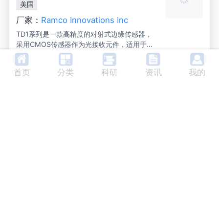
美国
电子外壳的阻燃塑料，再到玻璃。V.0020-UV
的典型脉冲持续时间为20 ns，光束直径为10µ
厂家：
Ramco Innovations Inc
m，仅对表面着色（而不是使材料起泡），因
TD1系列是一款高精度的对射式边缘传感器，
此产品本身不会受损。这就是如何将能够消毒
采用CMOS传感器作为光接收元件，适用于组
的永久性激光标记应用于医疗技术产品，如导
件或片材材料端面边缘位置的测量。
管或胰岛素泵，这也是如何将花丝和明亮的激
测量范围:
边缘±5mm，宽
头部间距:
最大300mm
光标记应用于玻璃而不会使其破碎。使用V.00
首页
分类
科研
资讯
我的
度10mm
光源:
红色半导体激光(波长
最大输出:
390μW
20-UVNOW，还可以对硅树脂或白色聚酰胺
660nm)
激光等级:
Class1 (IEC/JIS)
进行激光打标。正是这种标记高度敏感和以前
无法标记的材料无损伤的能力，使FOBA的紫外
激光打标机成为一种先锋。
紫外线激光标记器FOBA V.0020-uv
美国
厂家：
FOBA Laser Marking +
Engraving
FOBA V.0020-uv是一款紫外激光打标设备，
专为在高敏感材料上实现高对比度标记而设
计。通过光化学效应，该设备能够在材料表面
标记特性:
SS10和SS7，配
标记头:
SS10和SS7
生成永久性标记，同时保持材料完整性。适用
备四种聚焦镜头(f
标记范围:
64x76mm (SS1
打标速度:
最高5000mm/s
于航空电缆、医疗器械、电子外壳等多种应用