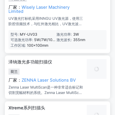
厂家：
Wisely Laser Machinery
Limited
UV激光打标机采用INNGU UV激光源，使用三
阶腔倍频技术，与红外激光相比，UV激光波长
为355nm，具有小光斑和大焦深，短波长可中
型号:
MY-UV03
激光功率:
3W
断材料分子链，显著减少材料的机械变形和热
可选激光功率:
5W/7W/10
激光波长:
355nm
效应变形。主要用于高精度打标和雕刻，特别
W
适用于食品、药品包装材料标记、微孔加工、
工作区域:
100×100mm
高精度分光玻璃、硅片上的复杂图形雕刻等。
泽纳激光多功能扫描仪
荷兰
厂家：
ZENNA Laser Solutions BV
Zenna Laser MultiScan是一种非常适合标记和
切割宽幅材料的系统。Zenna Laser MultiScan
本质上是多个平行安装的FlexCutters，但由一
个Zennapro CAD图纸和一个控制单元控制。
Xtreme系列扫描头
多扫描设置也用于高输出目的，其中激光器/扫
描仪组合的数量增加了单个激光器的容量。它