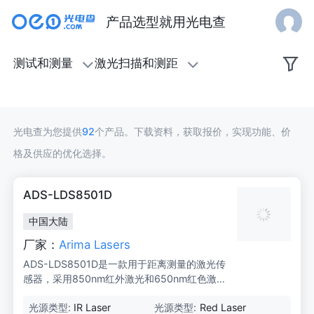
产品选型就用光电查
激
测试和测量
激光扫描和测距
光
扫
光电查为您提供
92
个产品。下载资料，获取报价，实现功能、价
描
格及供应的优化选择。
和
ADS-LDS8501D
测
中国大陆
距
厂家：
Arima Lasers
ADS-LDS8501D是一款用于距离测量的激光传
感器，采用850nm红外激光和650nm红色激
光，具有高精度和小型化特点，适用于教育机
光源类型:
IR Laser
光源类型:
Red Laser
器人应用和新产品开发。