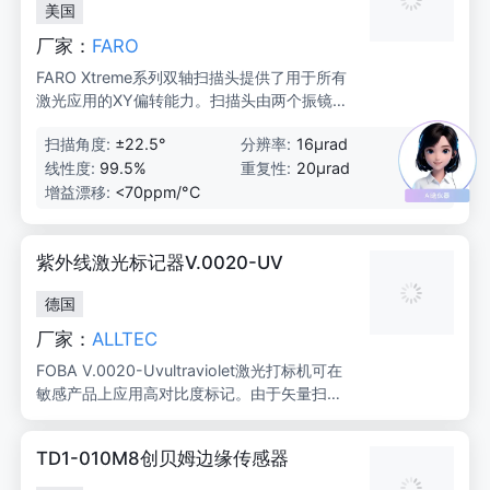
美国
是用于标记和切割宽幅材料的经过验证的高容
量解决方案。
厂家：
FARO
FARO Xtreme系列双轴扫描头提供了用于所有
激光应用的XY偏转能力。扫描头由两个振镜、
两个镜子、两个伺服放大器和通信电子设备组
扫描角度:
±22.5°
分辨率:
16μrad
成。两个转镜的同步动作将激光束引导到目标
线性度:
99.5%
重复性:
20μrad
材料表面的特定位置。适配器可用于各种f-thet
a聚焦镜头和激光准直器。
增益漂移:
<70ppm/°C
紫外线激光标记器V.0020-UV
德国
厂家：
ALLTEC
FOBA V.0020-Uvultraviolet激光打标机可在
敏感产品上应用高对比度标记。由于矢量扫描
激光对产品表面进行光化学着色，激光打标产
生的热量非常少，即使是高度敏感的产品和材
TD1-010M8创贝姆边缘传感器
料也不会受到损坏：从各种行业的飞机电缆和
半透明或有色管，到侵入性应用的医用塑料或