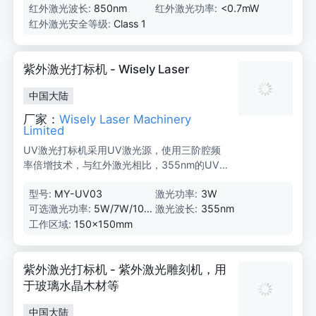
红外激光波长:
850nm
红外激光功率:
<0.7mW
红外激光安全等级:
Class 1
紫外激光打标机 - Wisely Laser
中国大陆
厂家：
Wisely Laser Machinery
Limited
UV激光打标机采用UV激光源，使用三阶腔频
率倍增技术，与红外激光相比，355nm的UV
激光提供了小光斑和大焦深，短波长激光减少
型号:
MY-UV03
激光功率:
3W
了材料的分子链中断，显著降低了机械变形和
可选激光功率:
5W/7W/10
激光波长:
355nm
温度变形，特别适合食品、药品包装材料标
W
记、微加工、高速玻璃打标、复杂图形硅片打
工作区域:
150×150mm
标等。
紫外激光打标机 - 紫外激光雕刻机，用
于玻璃水晶木材等
中国大陆