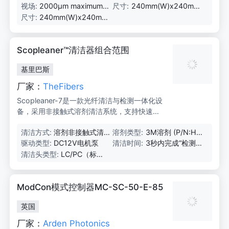
ith x1.5, x2, x3 and x
视场:
2000μm maximum
尺寸:
240mm(W)x240mm
6 digital zoom
with x1.5, x2, x3 and
(D)x90mm(H)
尺寸:
240mm(W)x240mm
x6 digital zoom
(D)x90mm(H)
Scopleaner™清洁器组合范围
基里巴斯
厂家：
TheFibers
Scopleaner-7是一款光纤清洁与检测一体化设
备，采用非接触式溶剂清洁系统，支持快速清
洁和检测，适用于光纤端面清洁与质量分析。
清洁方式:
溶剂非接触式清
溶剂类型:
3M溶剂 (P/N:HF
洁系统
E-72DE) 或 Pure
驱动类型:
DC12V电机泵
清洁时间:
3秒内完成“检测-
tes puresolve 72
清洁-检测”
清洁头类型:
LC/PC（标
00
准）
ModCon模式控制器MC-SC-50-E-85
英国
厂家：
Arden Photonics