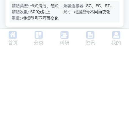
清洁类型:
卡式清洁、笔式
兼容连接器:
SC、FC、ST、
清洁、棒式清洁
E2000、LC、
清洁次数:
500次以上
尺寸:
根据型号不同而变化
MU、MT、MP
重量:
根据型号不同而变化
O
光学连接器清洁器集成范围 VIEWTOP
首页
分类
科研
资讯
我的
日本
厂家：
NTT Advanced Technology
Corp
在连接过程中，保持光纤连接器端面的清洁非
常重要。将工具插入光纤连接器进行观察。然
后，在相同的位置，只需使用一次推动动作来
清洁连接器。这样，光连接器的清洁和端面检
ModCon模式控制器MC-SC-50-N
查都由一个单元完成。
英国
厂家：
Arden Photonics
The ModCon Mode Controller是一款紧凑轻
便的模块，可修改LED或VCSEL光源以提供可