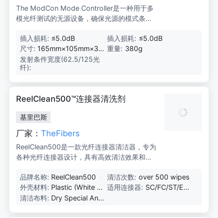
The ModCon Mode Controller是一种用于多
模光纤测试的无源设备，确保光源的模式条件
符合国际标准，提供更准确的测量结果和更好
插入损耗:
≤5.0dB
插入损耗:
≤5.0dB
的测试一致性。
尺寸:
165mm×105mm×32
重量:
380g
mm
发射条件宽度(62.5/125光
5
纤):
5
μ
m
-
ReelClean500™连接器清洗剂
5
1
基里巴斯
μ
m
厂家：
TheFibers
ReelClean500是一款光纤连接器清洁器，专为
各种光纤连接器设计，具有高效清洁效果和便
携性。
品牌名称:
ReelClean500
清洁次数:
over 500 wipes
外壳材料:
Plastic (White C
适用连接器:
SC/FC/ST/E20
olor)
00/LC/MU/D
清洁布料:
Dry Special Anti
4/MTRJ/LX.5/
-Static Microfib
SMA等，PC/A
er Fabric