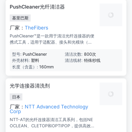
PC
PushCleaner光纤清洁器
基里巴斯
厂家：
TheFibers
PushCleaner™是一款用于清洁光纤连接器的便
携式工具，适用于适配器、接头和光模块（如S
FP）。其设计轻薄，可直接清洁PCB底部的光
型号:
PushCleaner
清洁次数:
800次
模块，提供高效清洁效果并节约成本。
外壳材料:
塑料
清洁线材:
特殊纱线
长度（含盖）:
160mm
光学连接器清洗剂
日本
厂家：
NTT Advanced Technology
Corp
NTT-AT的光纤连接器清洁工具系列，包括NE
OCLEAN、CLETOP和OPTIPOP，提供高效、
可靠的光纤端面清洁解决方案。