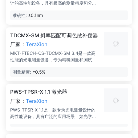
计的高性能设备，具有极高的测量精度和分辨
这意味着不需要使用单独的采样系统。
率，能够满足各种光学测试需求。其测量范围
准确性:
±0.1nm
广泛，适用于从紫外到近红外的光谱测量。设
备配备了用户友好的界面，使操作简便，并支
持多种数据接口，方便与其他设备连接。
TDCMX-SM 斜率匹配可调色散补偿器
厂家：
TeraXion
MKT-FTECH-CS-TDCMX-SM 3.4是一款高
性能的光电测量设备，专为精确测量和测试光
电系统而设计。
测量精度:
±0.5%
PWS-TPSR-X 1.1 激光器
厂家：
TeraXion
PWS-TPSR-X 1.1是一款专为光电测量设计的
高性能设备，具有广泛的应用场景，如光学实
验室、激光系统调试和光通信领域。