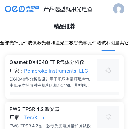
产品选型就用光电查
精
精品推荐
品
测
全部
光纤元件
成像
激光器和发光二极管
光学元件
推
荐-
Gasmet DX4040 FTIR气体分析仪
厂家：
Pembroke Instruments, LLC
测
DX4040型分析仪设计用于现场测量环境空气
中低浓度的各种有机和无机化合物。典型的使
试
用领域包括工业卫生和涉及有毒化合物的事故
后的应急响应情况。工业级PDA的屏幕上显示
和
多达25种预校准化合物的分析结果。可选地，
PWS-TPSR 4.2 激光器
分析仪可以连接到笔记本电脑，以扩展分析能
测
力（例如，用库谱识别未知化合物）。Gasmet
厂家：
TeraXion
DX4040的主要特点包括一个高灵敏度的样品
量
PWS-TPSR 4.2是一款专为光电测量和测试设
池，用于尽可能低的检测极限和一个内置泵，