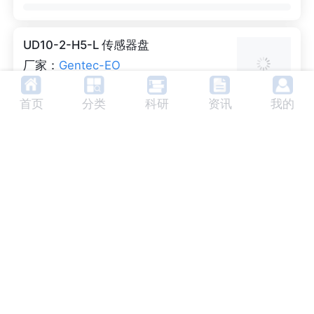
光功率探测器，即IS50A-1KW-RSI。该探测器
较显著的特点可能是其典型的上升时间仅为0.2
秒，这意味着与市场上的任何其他高功率探测
UD10-2-H5-L 传感器盘
器相比，您可以以极快的速度获得高精度测
量。凭借其高达1000 W的连续功率测量能力和
厂家：
Gentec-EO
50 mm的孔径，IS50A-1KW-RSI可容纳大型
Gentec-EO UD10-2-H5-L热传感器磁盘。Ul
和强大的激光束。它还具有令人难以置信的低
tra磁盘设计用于集成到激光系统中。如果您已
首页
分类
科研
资讯
我的
噪声水平，仅为0.01 MW。这款功率探测器是
经将冷却和信号处理设计到您的系统中，那么
准直光束的理想选择，但也可以完美地工作到2
它们就是解决方案。下面和下一页的图表显示
0º发散（全角）。只需将其插入带有Integra U
了Gentec-EO为OEM用户提供的各种可能性。
SB或RS-232连接器的计算机，打开我们的免
UD12-70-H5 传感器盘
集成度的选择取决于您在校准、输出信号电
费专有软件PC-Gentec-EO，您可以进行先进
平、冷却可用性等方面的需求。
次测量。
厂家：
Gentec-EO
Gentec-EO UD12-70-H5热传感器磁盘。Ultr
a磁盘设计用于集成到激光系统中。如果您已经
将冷却和信号处理设计到您的系统中，那么它
们就是解决方案。下面和下一页的图表显示了
Gentec-EO为OEM提供的各种可能性用户。集
UD19-150-H5 传感器盘
成度的选择取决于您在校准、输出信号电平、
冷却可用性等方面的需求。
厂家：
Gentec-EO
Gentec-EO UD19-200-H9热传感器磁盘。Ul