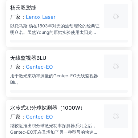
平电或光输入脉冲功率。 它是同步锁模激光器
杨氏双裂缝
以达到任何脉冲突发形状的理想选择。 突发脉
冲序列整形器是我们 TOMBAK 多功能同步模
厂家：
Lenox Laser
块的一项特殊功能模块。
以托马斯·杨在1803年对光的波动理论的经典证
明命名。虽然Young的原始实验使用太阳光并
计算出平均波长为550nm，但如今使用单色光
和相干光，可以通过以下公式计算波长：其
中，λ是光的波长D是狭缝的间距n是观察到的
无线监视器BLU
较大值的阶数（对于先进阶n=1）X是光带和中
心较大值之间的距离（也称为条纹距离）L是狭
厂家：
Gentec-EO
缝到屏幕中心点的距离这些元件可用于演示杨
用于激光束功率测量的Gentec-EO无线监视器
氏干涉条纹、迈克尔逊恒星干涉仪（用于测量
Blu。
双星之间的间隔）或其他需要测量点源之间间
隔的应用。
水冷式积分球探测器（1000W）
厂家：
Gentec-EO
继较近推出积分球激光功率探测器系列之后，
Gentec-EO现在又增加了另一种型号的快速激