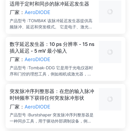
适用于定时和同步的脉冲延迟发生器
厂家：
AeroDIODE
产品型号 :TOMBAK 该脉冲延迟发生器提供高
频脉冲、延迟和突发模式。 它是电子、激光或
相机设置的理想测试和时序控制仪器。 该脉冲
延迟发生器提供多种操作模式，包括独立发生
数字延迟发生器：10 ps 分辨率 - 15 ns
器、数字延迟发生器、分频器、突发发生器、
插入延迟 - 5 mV 最小输入
脉冲选择器、电压电平转换器和任意波形发生
器 (AWG) 。 适用于带有 EOM、AOM 或 SO
厂家：
AeroDIODE
A 的光纤调制设置。 应用包括组件测试、激光
产品型号 :Tombak-DDG 它是用于光电仪器时
时序控制、激光脉冲拾取、光电二极管信号的
序和门控的理想工具，例如相机或激光器，或
相机同步等。 适用于各类产品板载OEM集成。
应用于皮秒分辨的特殊仪器中。 该数字延迟发
生器还可用作独立发生器、150 MHz 电压电平
突发脉冲序列整形器：在您的输入脉冲
转换器、AWG（任意波形发生器）、分频器、
时钟频率下获得任何突发脉冲形状
脉冲选择器或短脉冲串发生器。 它的低较低输
入电压电平和可选的光电二极管使其成为各种
厂家：
AeroDIODE
仪器同步的理想工具。 应用 包括组件测试、相
产品型号 :Burstshaper 突发脉冲序列整形器是
机同步、激光定时控制和仪器门控。
一种同步工具，用于驱动外部调制设备，例如
EOM、AOM、SOA 等。 它专门设计用于低电