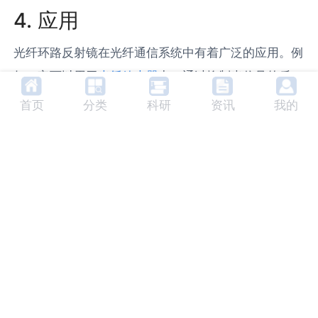
4. 应用
光纤环路反射镜在光纤通信系统中有着广泛的应用。例
如，它可以用于
光纤放大器
中，通过抑制光信号的反
射，提高光纤放大器的性能。此外，光纤环路反射镜还
首页
分类
科研
资讯
我的
可以用于
光纤传感器
中，通过改变光纤环路反射镜的参
数，可以实现对环境参数的精确测量。
5. 分类
根据光纤环路反射镜的结构和工作原理，可以将其分为
两大类：单端反射型和双端反射型。单端反射型光纤环
路反射镜只有一个反射面，而双端反射型光纤环路反射
镜则有两个反射面。这两种类型的光纤环路反射镜各有
其优缺点，可以根据具体的应用需求进行选择。