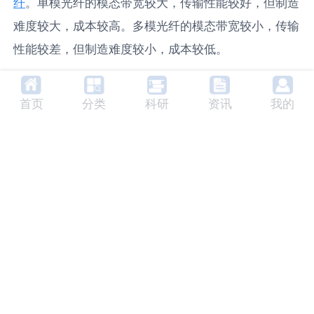
纤
。单模光纤的模态带宽较大，传输性能较好，但制造
难度较大，成本较高。多模光纤的模态带宽较小，传输
性能较差，但制造难度较小，成本较低。
6. 未来发展趋势
首页
分类
科研
资讯
我的
随着光纤通信技术的发展，模态带宽的研究将会越来越
重要。未来的研究将会更加深入地探讨模态带宽的影响
因素，寻找提高模态带宽的方法，从而提高光纤的传输
性能。此外，模态带宽的概念也将被应用于更多的光纤
设备中，提高这些设备的性能。
7. 相关产品及生产商
目前市场上的光纤产品大多都会标注其模态带宽，如
Corning的InfiniCor系列多模光纤，其模态带宽可以达