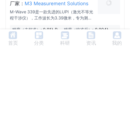
厂家：
M3 Measurement Solutions
M-Wave 339是一款先进的LUPI（激光不等光
程干涉仪），工作波长为3.39微米，专为测试
中波红外成像组件/系统和光学材料均匀性而设
精度（未校准）:
0.01λ RM
精度（校准后）:
0.004λ R
计。
S Wavefr
MS Wavef
重复性:
0.001λ RMS Wave
基本仪器孔径:
25.4mm Dia
ont Error
ront Error
front Error @ 3.39
meter
光束扩展器孔径:
101.6mm
首页
分类
科研
资讯
我的
@ 3.39μ
@ 3.39μ
μm
Diameter
m
m
InPhotote™便携式化学识别系统
厂家：
InPhotonics Inc
InPhotote™是一款便携式化学物质识别系统，
专为军事和法医人员设计，能够通过透明和半
透明容器以非接触方式检测未知样品，减少人
光学设计:
高通量、无移动
光谱范围:
SR版本: 250-18
员和设备的风险。
光学或机械部件
00cm⁻¹ (Stoke
光谱分辨率:
SR版本: 4-5c
激发光源:
稳定的785nm二
的无缝光谱仪，
s); LR版本: 250-
m⁻¹ (FWHM);
极管激光器，线
探测器:
真空密封、TE冷却
支持短波段（S
2350cm⁻¹ (Stok
LR版本: 6-8c
宽0.1nm，输出功
CCD阵列，1024x1
R）和长波段（L
es)
m⁻¹ (FWHM)
率300mW，可根
28像素，工作温度
R）两种模式
据需求提供其他
范围-25°C至20°C
波长
RS2000高分辨率拉曼光谱仪
（环境温度）