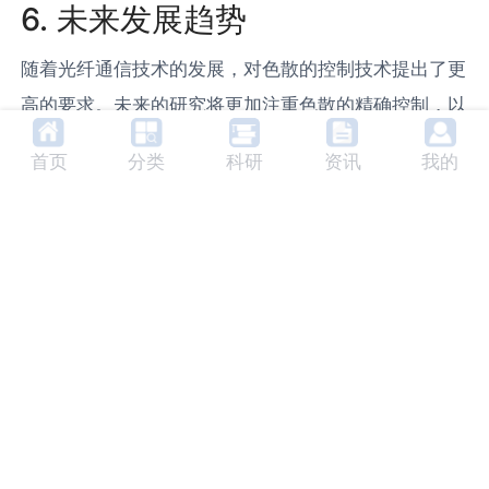
6. 未来发展趋势
随着光纤通信技术的发展，对色散的控制技术提出了更
高的要求。未来的研究将更加注重色散的精确控制，以
满足更高速度、更长距离的光纤通信的需要。
首页
分类
科研
资讯
我的
7. 相关产品及生产商
目前市场上主要的色散控制产品有
色散补偿
器和色散管
理模块。色散补偿器主要用于光纤通信系统中，通过补
偿光纤中的色散，提高信号的传输质量。色散管理模块
则主要用于
光纤放大器
中，通过管理放大器中的色散，
提高放大器的性能。主要的生产商有Corning、
Fujikura、Sumitomo等。