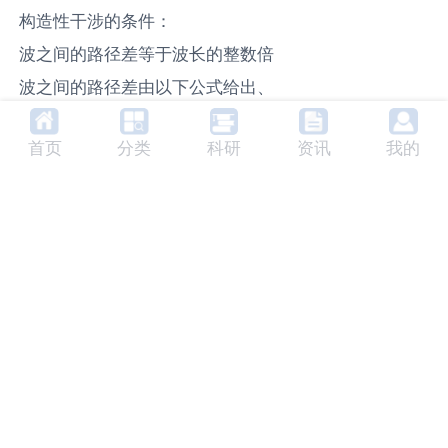
构造性干涉的条件：
波之间的路径差等于波长的整数倍
波之间的路径差由以下公式给出、
其中n是一个整数，代表波之间的波长差数
首页
分类
科研
资讯
我的
（n=0,1,2,3），λ是波的波长。
两个波之间的相位差是π的偶数倍。
波之间的相位差、
案例2：破坏性干扰
图3：破坏性干扰
破坏性干扰是一种发生在两个相互干扰的波峰和波谷之
间的现象。这种干扰导致它们的振幅被抵消，形成一条
平线，而不是一个较大的波。这种现象发生在一个波的