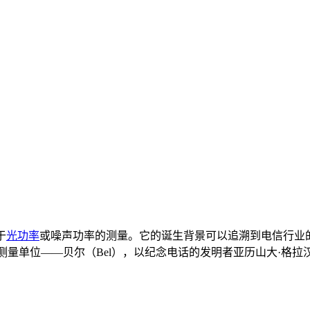
于
光功率
或噪声功率的测量。它的诞生背景可以追溯到电信行业
程师们引入了一个新的测量单位——贝尔（Bel），以纪念电话的发明者亚历