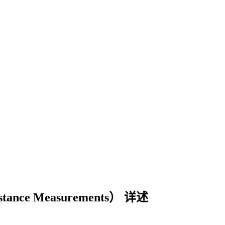
s）
stance Measurements） 详述