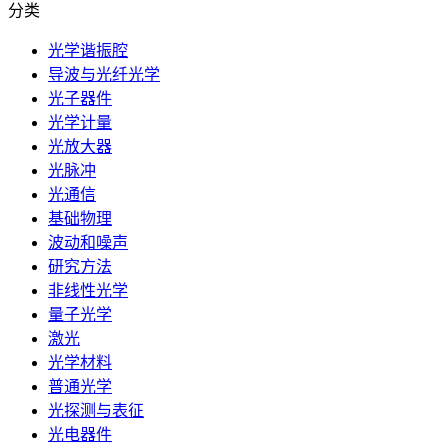
分类
光学谐振腔
导波与光纤光学
光子器件
光学计量
光放大器
光脉冲
光通信
基础物理
波动和噪声
研究方法
非线性光学
量子光学
激光
光学材料
普通光学
光探测与表征
光电器件