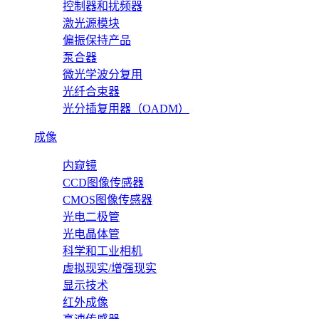
控制器和扰频器
激光源模块
偏振保持产品
泵合器
微光学波分复用
光纤合束器
光分插复用器（OADM）
成像
内窥镜
CCD图像传感器
CMOS图像传感器
光电二极管
光电晶体管
科学和工业相机
虚拟现实/增强现实
显示技术
红外成像