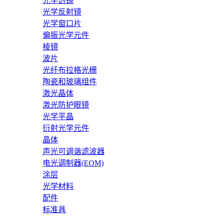
光学透镜
光学反射镜
光学窗口片
偏振光学元件
棱镜
波片
光纤布拉格光栅
陶瓷和玻璃组件
激光晶体
激光防护眼镜
光学平晶
衍射光学元件
晶体
声光可调谐滤波器
电光调制器(EOM)
涂层
光学材料
配件
标准具