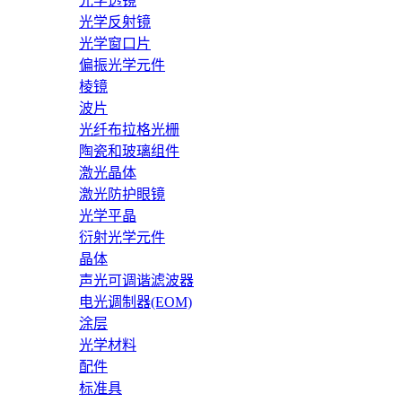
光学透镜
光学反射镜
光学窗口片
偏振光学元件
棱镜
波片
光纤布拉格光栅
陶瓷和玻璃组件
激光晶体
激光防护眼镜
光学平晶
衍射光学元件
晶体
声光可调谐滤波器
电光调制器(EOM)
涂层
光学材料
配件
标准具