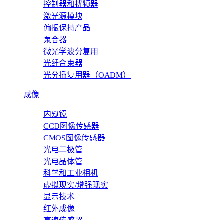
控制器和扰频器
激光源模块
偏振保持产品
泵合器
微光学波分复用
光纤合束器
光分插复用器（OADM）
成像
内窥镜
CCD图像传感器
CMOS图像传感器
光电二极管
光电晶体管
科学和工业相机
虚拟现实/增强现实
显示技术
红外成像