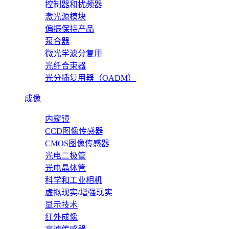
控制器和扰频器
激光源模块
偏振保持产品
泵合器
微光学波分复用
光纤合束器
光分插复用器（OADM）
成像
内窥镜
CCD图像传感器
CMOS图像传感器
光电二极管
光电晶体管
科学和工业相机
虚拟现实/增强现实
显示技术
红外成像