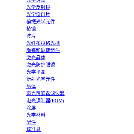
光学透镜
光学反射镜
光学窗口片
偏振光学元件
棱镜
波片
光纤布拉格光栅
陶瓷和玻璃组件
激光晶体
激光防护眼镜
光学平晶
衍射光学元件
晶体
声光可调谐滤波器
电光调制器(EOM)
涂层
光学材料
配件
标准具