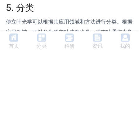
5. 分类
傅立叶光学可以根据其应用领域和方法进行分类。根据
应用领域，可以分为傅立叶成像光学、傅立叶通信光学
和傅立叶测量光学等。根据方法，可以分为傅立叶变换
首页
分类
科研
资讯
我的
光学、傅立叶谱光学和傅立叶干涉光学等。
6. 未来发展趋势
随着科技的发展，傅立叶光学的应用领域将更加广泛。
在未来，傅立叶光学可能会在量子信息、生物医学和人
工智能等领域发挥更大的作用。同时，傅立叶光学的理
论和方法也将进一步发展，例如，可能会出现新的傅立
叶变换方法和傅立叶光学设备。
7. 相关产品及生产商