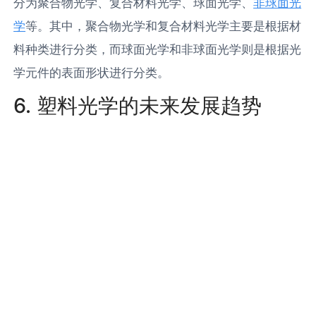
分为聚合物光学、复合材料光学、球面光学、
非球面光
学
等。其中，聚合物光学和复合材料光学主要是根据材
料种类进行分类，而球面光学和非球面光学则是根据光
学元件的表面形状进行分类。
6. 塑料光学的未来发展趋势
随着科技的发展，塑料光学的未来发展趋势主要是向更
高的光学性能、更复杂的光学表面形状、更广泛的应用
领域等方向发展。同时，随着环保意识的提高，生物可
降解塑料光学也将成为未来的发展方向。
7. 塑料光学相关产品及生产商
目前市场上的塑料光学产品主要包括塑料镜片、
塑料光
纤
、塑料
光学窗口
等。这些产品的主要生产商包括美国