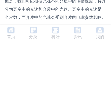
但是，我们可以根据光在不同介质中的传播速度，将其
分为真空中的光速和介质中的光速。真空中的光速是一
个常数，而介质中的光速会受到介质的电磁参数影响。
6. 光速的未来发展趋势
首页
分类
科研
资讯
我的
随着科学技术的发展，对光速的测量精度和理解将进一
步提高。在物理学中，人们正在尝试通过更精确的实验
来测试光速是否真的是一个常数。在工程技术中，人们
正在研究如何利用光速进行更高速度的通信和信息处
理。这些研究将推动光速理论和应用的进一步发展。
7. 光速相关产品及其生产商
光速的应用主要体现在光通信和光电子设备中。例如，
光纤通信系统就是利用光速进行高速数据传输的典型产