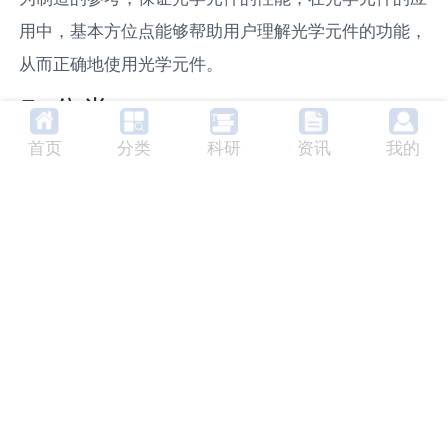
用中，基本方位点能够帮助用户理解光学元件的功能，
从而正确地使用光学元件。
5. 分类
首页
分类
科研
资讯
我的
基本方位点主要可以分为主点、焦点和节点等。主点是
光线经过光学元件后，与光轴交汇的点；焦点是光线经
过光学元件后，汇聚的点；节点是光线经过光学元件
后，不发生偏离的点。这些点的位置和性质，都能够表
征光学元件的功能。
6. 未来发展趋势
随着科技的发展，基本方位点的应用将会更加广泛。在
光学设计中，基本方位点能够帮助设计者设计出更加精
确和高效的光学元件；在光学元件的制造中，基本方位