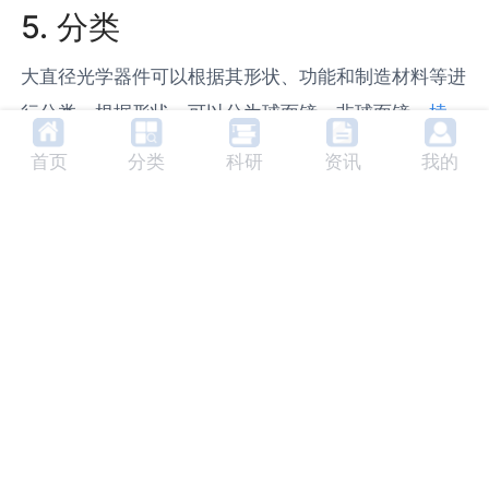
5. 分类
大直径光学器件可以根据其形状、功能和制造材料等进
行分类。根据形状，可以分为球面镜、非球面镜、
棱
镜
、
透镜
等。根据功能，可以分为聚焦镜、分束镜、偏
首页
分类
科研
资讯
我的
振镜、
波片
等。根据制造材料，可以分为玻璃、晶体、
塑料等。
6. 未来发展趋势
随着科技的发展，大直径光学器件的发展趋势将更加明
显。一方面，大直径光学器件的制造技术将得到进一步
提高，例如，通过改进光学设计和制造工艺，可以提高
光学器件的表面精度和表面质量。另一方面，大直径光
学器件的应用领域将进一步扩大，例如，在空间探测、