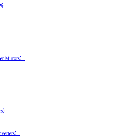
析
 Mirrors）
rs）
verters）