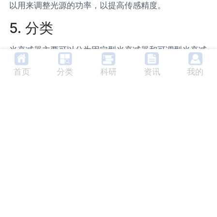
以用来调整光源的功率，以提高传感精度。
5. 分类
光衰减器主要可以分为固定型光衰减器和可调型光衰减
器两大类。固定型光衰减器的衰减量是固定的，不能调
首页
分类
科研
资讯
我的
整；而可调型光衰减器的衰减量可以根据需要进行调
整。
6. 未来发展趋势
随着光通信技术的不断发展，光衰减器的性能要求也在
不断提高。未来，光衰减器将朝着更高的衰减精度、更
宽的工作波长范围、更低的插入损耗和反射损耗等方向
发展。
7. 相关产品及生产商