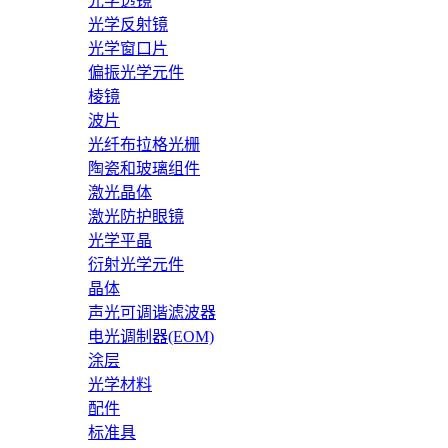
光学透镜
光学反射镜
光学窗口片
偏振光学元件
棱镜
波片
光纤布拉格光栅
陶瓷和玻璃组件
激光晶体
激光防护眼镜
光学平晶
衍射光学元件
晶体
声光可调谐滤波器
电光调制器(EOM)
涂层
光学材料
配件
标准具