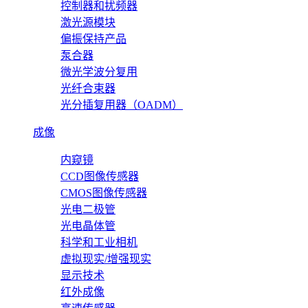
控制器和扰频器
激光源模块
偏振保持产品
泵合器
微光学波分复用
光纤合束器
光分插复用器（OADM）
成像
内窥镜
CCD图像传感器
CMOS图像传感器
光电二极管
光电晶体管
科学和工业相机
虚拟现实/增强现实
显示技术
红外成像