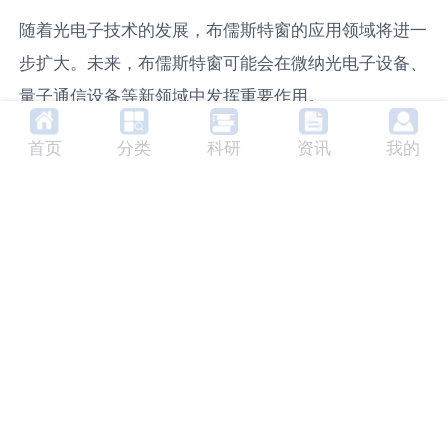
随着光电子技术的发展，布儒斯特窗的应用领域将进一
步扩大。未来，布儒斯特窗可能会在微纳光电子设备、
量子通信设备等新领域中发挥重要作用。
7. 相关产品及生产商
首页
分类
科研
资讯
我的
目前市场上的布儒斯特窗产品主要由Thorlabs、
Newport、Edmund Optics等知名光电设备制造商生
产。这些产品具有高质量、高性能的特点，广泛应用于
科研和工业领域。
相关内容