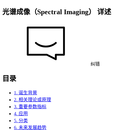
光谱成像（Spectral Imaging） 详述
纠错
目录
1. 诞生背景
2. 相关理论或原理
3. 重要参数指标
4. 应用
5. 分类
6. 未来发展趋势