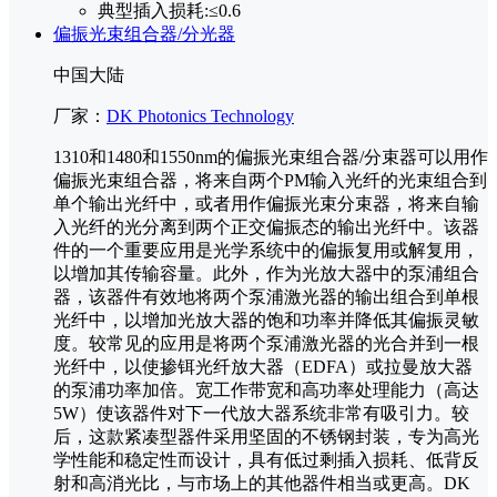
典型插入损耗:
≤0.6
偏振光束组合器/分光器
中国大陆
厂家：
DK Photonics Technology
1310和1480和1550nm的偏振光束组合器/分束器可以用作
偏振光束组合器，将来自两个PM输入光纤的光束组合到
单个输出光纤中，或者用作偏振光束分束器，将来自输
入光纤的光分离到两个正交偏振态的输出光纤中。该器
件的一个重要应用是光学系统中的偏振复用或解复用，
以增加其传输容量。此外，作为光放大器中的泵浦组合
器，该器件有效地将两个泵浦激光器的输出组合到单根
光纤中，以增加光放大器的饱和功率并降低其偏振灵敏
度。较常见的应用是将两个泵浦激光器的光合并到一根
光纤中，以使掺铒光纤放大器（EDFA）或拉曼放大器
的泵浦功率加倍。宽工作带宽和高功率处理能力（高达
5W）使该器件对下一代放大器系统非常有吸引力。较
后，这款紧凑型器件采用坚固的不锈钢封装，专为高光
学性能和稳定性而设计，具有低过剩插入损耗、低背反
射和高消光比，与市场上的其他器件相当或更高。DK