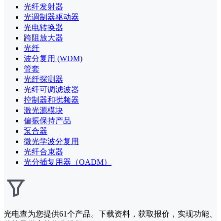
光纤发射器
光调制器驱动器
光电转换器
跨阻放大器
光纤
波分复用 (WDM)
管套
光纤探测器
光纤可调滤波器
控制器和扰频器
激光源模块
偏振保持产品
泵合器
微光学波分复用
光纤合束器
光分插复用器（OADM）
光电查为您提供
61
个产品。下载资料，获取报价，实现功能、