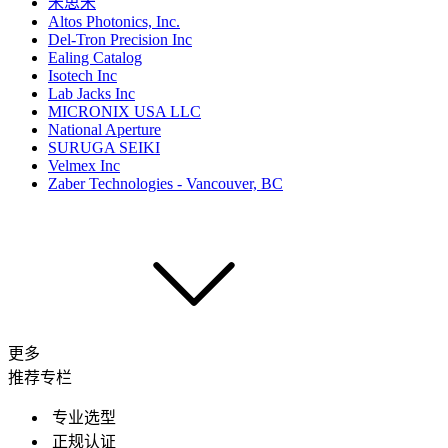
米思米
Altos Photonics, Inc.
Del-Tron Precision Inc
Ealing Catalog
Isotech Inc
Lab Jacks Inc
MICRONIX USA LLC
National Aperture
SURUGA SEIKI
Velmex Inc
Zaber Technologies - Vancouver, BC
更多
推荐专栏
专业选型
正规认证