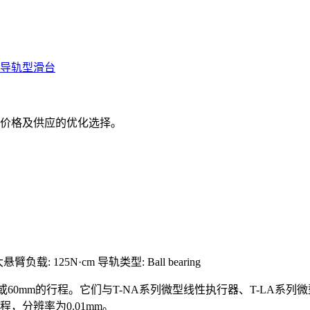
珠导轨型滑台
价格及供应的优化选择。
悬臂负载: 125N·cm
导轨类型: Ball bearing
mm或60mm的行程。它们与T-NA系列微型线性执行器、T-LA系
，分辨率为0.01mm。