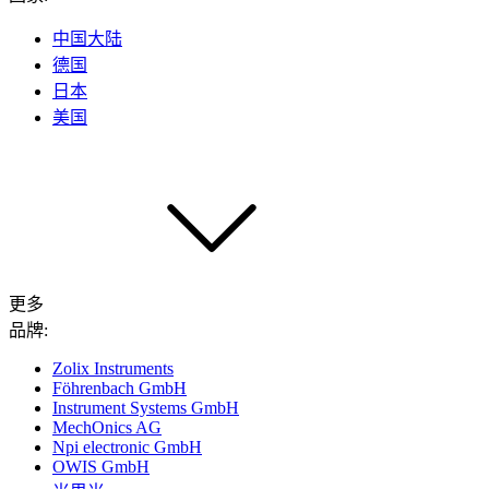
中国大陆
德国
日本
美国
更多
品牌:
Zolix Instruments
Föhrenbach GmbH
Instrument Systems GmbH
MechOnics AG
Npi electronic GmbH
OWIS GmbH