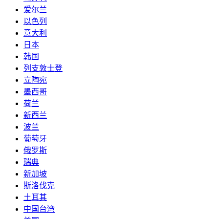
爱尔兰
以色列
意大利
日本
韩国
列支敦士登
立陶宛
墨西哥
荷兰
新西兰
波兰
葡萄牙
俄罗斯
瑞典
新加坡
斯洛伐克
土耳其
中国台湾