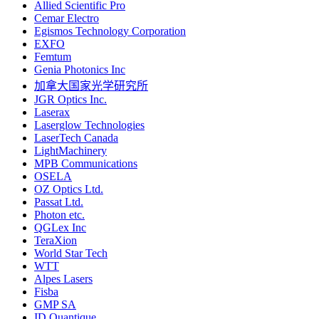
Allied Scientific Pro
Cemar Electro
Egismos Technology Corporation
EXFO
Femtum
Genia Photonics Inc
加拿大国家光学研究所
JGR Optics Inc.
Laserax
Laserglow Technologies
LaserTech Canada
LightMachinery
MPB Communications
OSELA
OZ Optics Ltd.
Passat Ltd.
Photon etc.
QGLex Inc
TeraXion
World Star Tech
WTT
Alpes Lasers
Fisba
GMP SA
ID Quantique