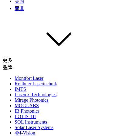
美国
南非
更多
品牌:
Montfort Laser
Roithner Lasertechnik
IMTS
Laserex Technologies
Mirage Photonics
MOGLABS
IB Photonics
LOTIS TII
SOL Instruments
Solar Laser Systems
4M-Vision