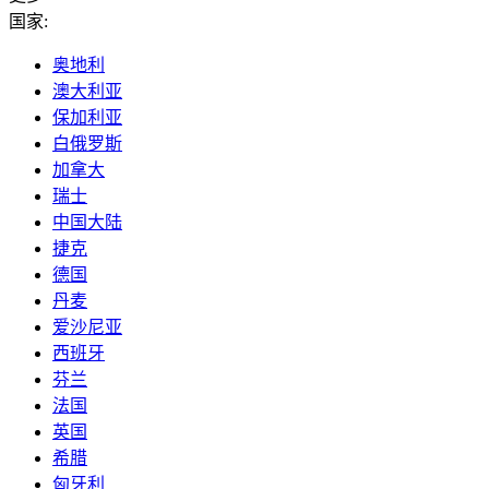
国家:
奥地利
澳大利亚
保加利亚
白俄罗斯
加拿大
瑞士
中国大陆
捷克
德国
丹麦
爱沙尼亚
西班牙
芬兰
法国
英国
希腊
匈牙利