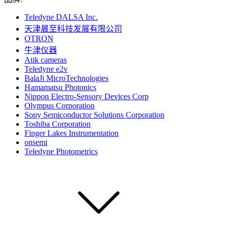
Teledyne DALSA Inc.
天津晨至科技发展有限公司
OTRON
牛津仪器
Atik cameras
Teledyne e2v
BalaJi MicroTechnologies
Hamamatsu Photonics
Nippon Electro-Sensory Devices Corp
Olympus Corporation
Sony Semiconductor Solutions Corporation
Toshiba Corporation
Finger Lakes Instrumentation
onsemi
Teledyne Photometrics