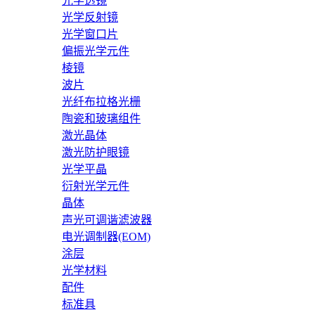
光学透镜
光学反射镜
光学窗口片
偏振光学元件
棱镜
波片
光纤布拉格光栅
陶瓷和玻璃组件
激光晶体
激光防护眼镜
光学平晶
衍射光学元件
晶体
声光可调谐滤波器
电光调制器(EOM)
涂层
光学材料
配件
标准具