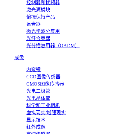
控制器和扰频器
激光源模块
偏振保持产品
泵合器
微光学波分复用
光纤合束器
光分插复用器（OADM）
成像
内窥镜
CCD图像传感器
CMOS图像传感器
光电二极管
光电晶体管
科学和工业相机
虚拟现实/增强现实
显示技术
红外成像