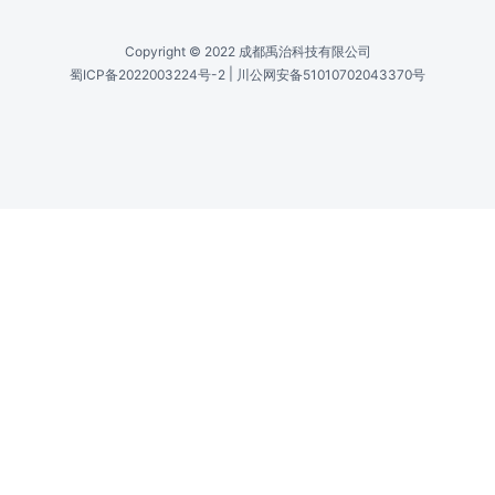
Sony IMX455 CMOS / Sony IMX571 CMOS
传感器尺寸 /
Sensor Size
43.3mm Diagonal / 28.3mm Diagonal
全井电荷 /
Full Well
51,000e-
设定点冷却 /
Set Point Cooling
-20°C / -15°C
最大曝光 /
Max Exposure
24 hours
最小曝光 /
Min Exposure
0.01s