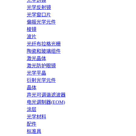
光学透镜
光学反射镜
光学窗口片
偏振光学元件
棱镜
波片
光纤布拉格光栅
陶瓷和玻璃组件
激光晶体
激光防护眼镜
光学平晶
衍射光学元件
晶体
声光可调谐滤波器
电光调制器(EOM)
涂层
光学材料
配件
标准具