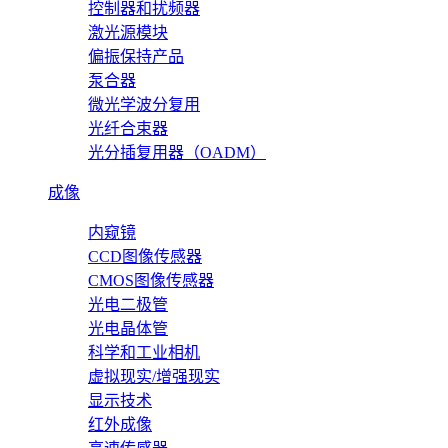
控制器和扰频器
激光源模块
偏振保持产品
泵合器
微光学波分复用
光纤合束器
光分插复用器（OADM）
成像
内窥镜
CCD图像传感器
CMOS图像传感器
光电二极管
光电晶体管
科学和工业相机
虚拟现实/增强现实
显示技术
红外成像