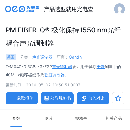
产品选型就用光电查
PM FIBER-Q® 极化保持1550 nm光纤
耦合声光调制器
分类：
声光调制器
厂商：
Gandh
美国
T-M040-0.5C8J-3-F2P
声光调制器
设计用于异频
干涉
测量中的
40MHz频移器或作为
强度调制器
。
更新时间：2026-05-02 20:50:51.000Z
获取报价
获取规格书
加入对比
参数
图片
规格书
相关产品