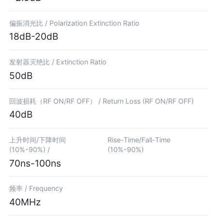
偏振消光比 /
Polarization Extinction Ratio
18dB-20dB
发射器灭绝比 /
Extinction Ratio
50dB
回波损耗（RF ON/RF OFF） /
Return Loss (RF ON/RF OFF)
40dB
上升时间/下降时间
Rise-Time/Fall-Time
(10%-90%) /
(10%-90%)
70ns-100ns
频率 /
Frequency
40MHz