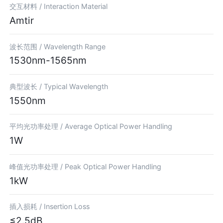
交互材料 /
Interaction Material
Amtir
波长范围 /
Wavelength Range
1530nm-1565nm
典型波长 /
Typical Wavelength
1550nm
平均光功率处理 /
Average Optical Power Handling
1W
峰值光功率处理 /
Peak Optical Power Handling
1kW
插入损耗 /
Insertion Loss
≤2.5dB