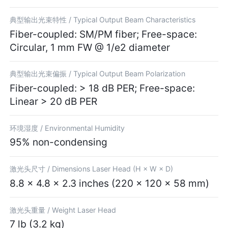
典型输出光束特性 /
Typical Output Beam Characteristics
Fiber-coupled: SM/PM fiber; Free-space:
Circular, 1 mm FW @ 1/e2 diameter
典型输出光束偏振 /
Typical Output Beam Polarization
Fiber-coupled: > 18 dB PER; Free-space:
Linear > 20 dB PER
环境湿度 /
Environmental Humidity
95% non-condensing
激光头尺寸 /
Dimensions Laser Head (H × W × D)
8.8 × 4.8 × 2.3 inches (220 × 120 × 58 mm)
激光头重量 /
Weight Laser Head
7 lb (3.2 kg)