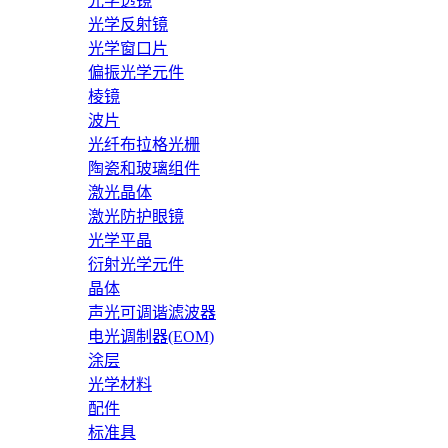
光学透镜
光学反射镜
光学窗口片
偏振光学元件
棱镜
波片
光纤布拉格光栅
陶瓷和玻璃组件
激光晶体
激光防护眼镜
光学平晶
衍射光学元件
晶体
声光可调谐滤波器
电光调制器(EOM)
涂层
光学材料
配件
标准具