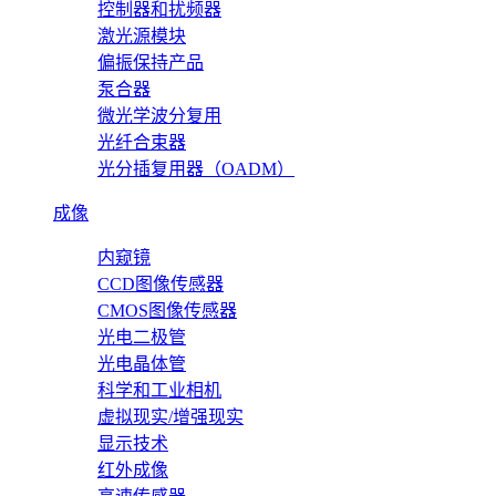
控制器和扰频器
激光源模块
偏振保持产品
泵合器
微光学波分复用
光纤合束器
光分插复用器（OADM）
成像
内窥镜
CCD图像传感器
CMOS图像传感器
光电二极管
光电晶体管
科学和工业相机
虚拟现实/增强现实
显示技术
红外成像