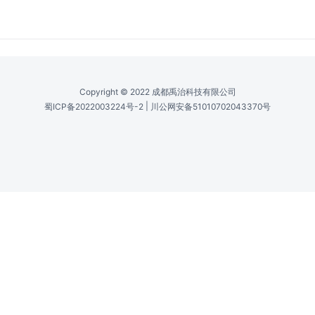
参数
详述
图片
规格书
相关产品
主电源电压 /
Main Power Supply Voltage (PS )
26V
TEC电源电压 /
TEC Power Supply Voltage (PS )
26V
监控电源电压 /
Monitor Power Supply Voltage (PS )
5.5V
调制输入 /
Modulation Inputs
±10V
噪声谱密度 /
Noise Spectral Density
100到500pA/√Hz